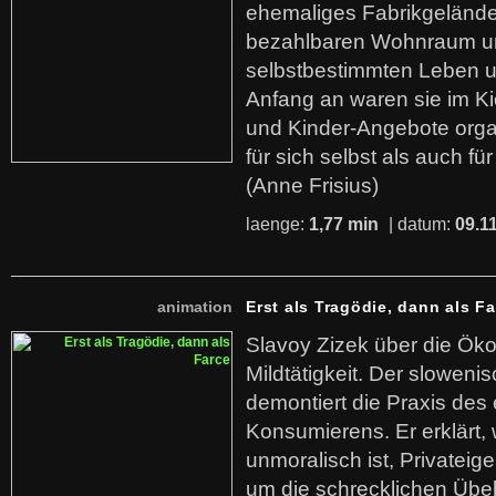
ehemaliges Fabrikgelände.
bezahlbaren Wohnraum u
selbstbestimmten Leben u
Anfang an waren sie im Kie
und Kinder-Angebote organ
für sich selbst als auch fü
(Anne Frisius)
laenge:
1,77 min
| datum:
09.1
animation
Erst als Tragödie, dann als F
Slavoy Zizek über die Ök
Mildtätigkeit. Der sloweni
demontiert die Praxis des
Konsumierens. Er erklärt,
unmoralisch ist, Privatei
um die schrecklichen Übe