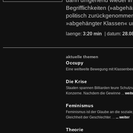
dann umgehend wieder i
Begrifflichkeiten (»abgehä
politisch zurückgenommen
»abgehängter Klassen« u
laenge:
3:20 min
| datum:
28.0
aktuelle themen
Occupy
Eine weltweite Bewegung mit Klassenbe
Die Krise
Staaten spannen Billiarden teure Schutz
Konzerne. Nachdem die Gewinne ...
weit
Feminismus
Feminismus ist der Glaube an die soziale
Gleichheit der Geschlechter. ...
... weiter
Theorie