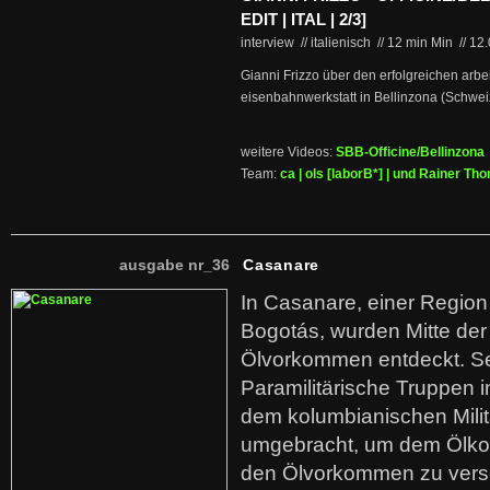
EDIT | ITAL | 2/3]
interview // italienisch
//
12 min Min
//
12
Gianni Frizzo über den erfolgreichen arbe
eisenbahnwerkstatt in Bellinzona (Schwei
weitere Videos:
SBB-Officine/Bellinzona
Team:
ca | ols [laborB*] | und Rainer T
ausgabe nr_36
Casanare
In Casanare, einer Regio
Bogotás, wurden Mitte der
Ölvorkommen entdeckt. S
Paramilitärische Truppen 
dem kolumbianischen Mili
umgebracht, um dem Ölko
den Ölvorkommen zu versc