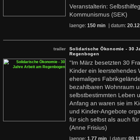
Veranstalterin: Selbsthilf
Kommunismus (SEK)
laenge:
150 min
| datum:
20.12
trailer
Solidarische Ökonomie - 30 J
Regenbogen
"Im März besetzten 30 Fr
Kinder ein leerstehende
ehemaliges Fabrikgelände.
bezahlbaren Wohnraum u
selbstbestimmten Leben u
Anfang an waren sie im Kie
und Kinder-Angebote organ
für sich selbst als auch fü
(Anne Frisius)
laenge:
1,77 min
| datum:
09.1