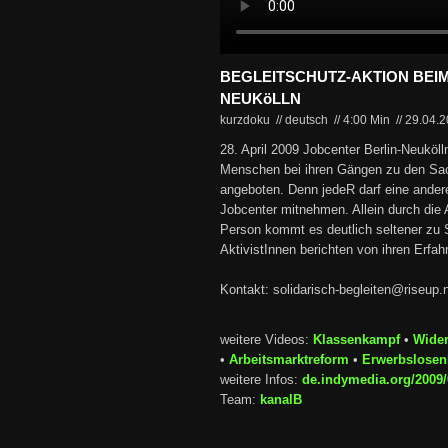
BEGLEITSCHUTZ-AKTION BEIM
NEUKöLLN
kurzdoku // deutsch
//
4:00 Min
//
29.04.
28. April 2009 Jobcenter Berlin-Neuköl
Menschen bei ihren Gängen zu den Sac
angeboten. Denn jedeR darf eine ande
Jobcenter mitnehmen. Allein durch die 
Person kommt es deutlich seltener zu 
AktivistInnen berichten von ihren Erfah
Kontakt: solidarisch-begleiten@riseup.
weitere Videos:
Klassenkampf
•
Wider
•
Arbeitsmarktreform
•
Erwerbslose
weitere Infos:
de.indymedia.org/2009/
Team:
kanalB