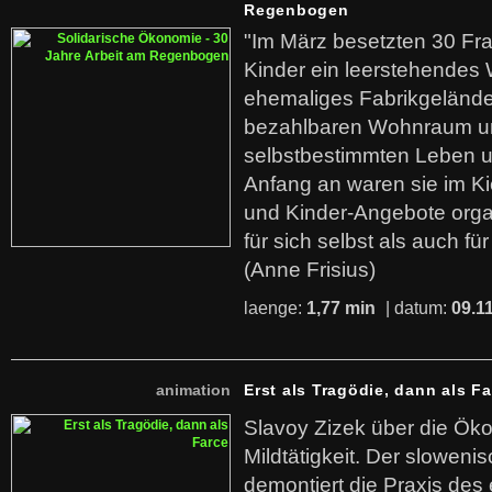
Regenbogen
"Im März besetzten 30 Fr
Kinder ein leerstehende
ehemaliges Fabrikgelände.
bezahlbaren Wohnraum u
selbstbestimmten Leben u
Anfang an waren sie im Kie
und Kinder-Angebote organ
für sich selbst als auch fü
(Anne Frisius)
laenge:
1,77 min
| datum:
09.1
animation
Erst als Tragödie, dann als F
Slavoy Zizek über die Ök
Mildtätigkeit. Der sloweni
demontiert die Praxis des