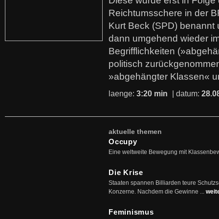
Diese wurde erst in Folg
Reichtumsschere in der B
Kurt Beck (SPD) benannt
dann umgehend wieder i
Begrifflichkeiten (»abgehä
politisch zurückgenommen
»abgehängter Klassen« u
laenge:
3:20 min
| datum:
28.0
aktuelle themen
Occupy
Eine weltweite Bewegung mit Klassenbe
Die Krise
Staaten spannen Billiarden teure Schutz
Konzerne. Nachdem die Gewinne ...
weit
Feminismus