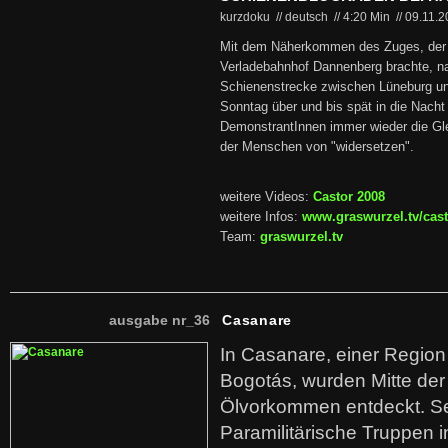
kurzdoku // deutsch
//
4:20 Min
//
09.11.
Mit dem Näherkommen des Zuges, der 
Verladebahnhof Dannenberg brachte, na
Schienenstrecke zwischen Lüneburg u
Sonntag über und bis spät in die Nacht
DemonstrantInnen immer wieder die Gle
der Menschen von "widersetzen".
weitere Videos:
Castor 2008
weitere Infos:
www.graswurzel.tv/cas
Team:
graswurzel.tv
ausgabe nr_36
Casanare
In Casanare, einer Regio
Bogotás, wurden Mitte der
Ölvorkommen entdeckt. S
Paramilitärische Truppen 