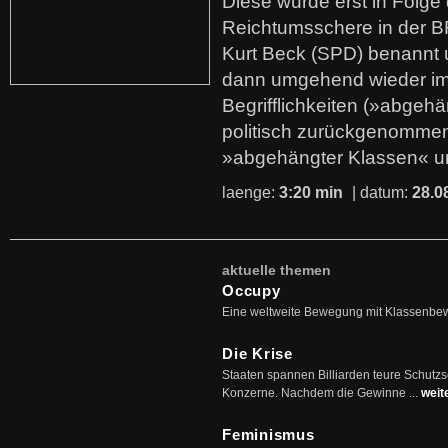
Diese wurde erst in Folg
Reichtumsschere in der B
Kurt Beck (SPD) benannt
dann umgehend wieder i
Begrifflichkeiten (»abgehä
politisch zurückgenommen
»abgehängter Klassen« u
laenge:
3:20 min
| datum:
28.0
aktuelle themen
Occupy
Eine weltweite Bewegung mit Klassenbe
Die Krise
Staaten spannen Billiarden teure Schutz
Konzerne. Nachdem die Gewinne ...
weit
Feminismus