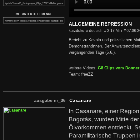
MIT UNTERTITEL MENUE
ALLGEMEINE REPRESSION
kurzdoku // deutsch
//
2:17 Min
//
07.06.
Bericht zu Kavala und polizeilichen 
DemonstrantInnen. Der Anwaltsnotdienst
vergangenden Tage (5.6.).
weitere Videos:
G8 Clips vom Donners
Team: freeZZ
ausgabe nr_36
Casanare
In Casanare, einer Regio
Bogotás, wurden Mitte der
Ölvorkommen entdeckt. S
Paramilitärische Truppen 