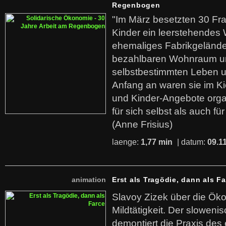
Regenbogen
"Im März besetzten 30 Fr
Kinder ein leerstehende
ehemaliges Fabrikgelände.
bezahlbaren Wohnraum u
selbstbestimmten Leben u
Anfang an waren sie im Kie
und Kinder-Angebote organ
für sich selbst als auch fü
(Anne Frisius)
laenge:
1,77 min
| datum:
09.1
animation
Erst als Tragödie, dann als F
Slavoy Zizek über die Ök
Mildtätigkeit. Der sloweni
demontiert die Praxis des