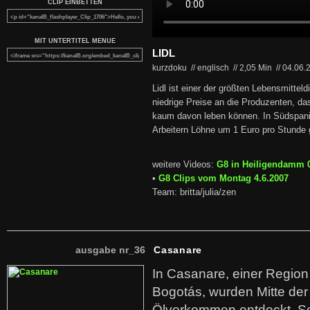
CLIP EINBETTEN
MIT UNTERTITEL MENUE
LIDL
kurzdoku // englisch
//
2,05 Min
//
04.06.
Lidl ist einer der größten Lebensmitteld
niedrige Preise an die Produzenten, da
kaum davon leben können. In Südspani
Arbeitern Löhne um 1 Euro pro Stunde 
weitere Videos:
G8 in Heiligendamm 
•
G8 Clips vom Montag 4.6.2007
Team: britta/julia/zen
ausgabe nr_36
Casanare
In Casanare, einer Regio
Bogotás, wurden Mitte der
Ölvorkommen entdeckt. S