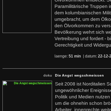
Paramilitärische Truppen 
dem kolumbianischen Mili
umgebracht, um dem Ölko
den Ölvorkommen zu versc
Bevölkerung wehrt sich we
Vertreibung und fordert - b
Gerechtigkeit und Widerg
laenge:
51 min
| datum:
22-12-
doku
Die Angst wegschmeissen
Seit 2008 ist Norditalien 
ungewöhnlicher Ereigniss
Politik und Medien nutzen
um die ohnehin schon br
Arbeiter_innenrechte weit