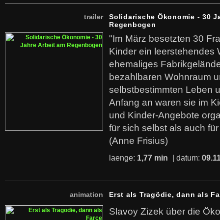
trailer
Solidarische Ökonomie - 30 J
Regenbogen
"Im März besetzten 30 Fr
Kinder ein leerstehende
ehemaliges Fabrikgelände.
bezahlbaren Wohnraum u
selbstbestimmten Leben u
Anfang an waren sie im Kie
und Kinder-Angebote organ
für sich selbst als auch fü
(Anne Frisius)
laenge:
1,77 min
| datum:
09.1
animation
Erst als Tragödie, dann als F
Slavoy Zizek über die Ök