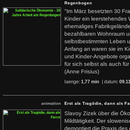
Regenbogen
"Im März besetzten 30 Fr
Kinder ein leerstehende
ehemaliges Fabrikgelände.
bezahlbaren Wohnraum u
selbstbestimmten Leben u
Anfang an waren sie im Kie
und Kinder-Angebote organ
für sich selbst als auch fü
(Anne Frisius)
laenge:
1,77 min
| datum:
09.1
animation
Erst als Tragödie, dann als F
Slavoy Zizek über die Ök
Mildtätigkeit. Der sloweni
demontiert die Praxis des