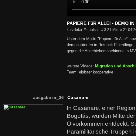
PAPIERE FüR ALLE! - DEMO I
kurzdoku // deutsch
//
3:21 Min
//
21.04.
Unter dem Motto "Papiere für Alle!" sow
demonstrierten in Rostock Flüchtlinge,
gegen die Abschiebemaschinerie in MV 
weitere Videos:
Migration und Absch
Team: eisbaer kooperative
ausgabe nr_36
Casanare
In Casanare, einer Regio
Bogotás, wurden Mitte der
Ölvorkommen entdeckt. S
Paramilitärische Truppen 