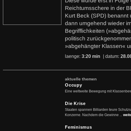
Diese wurde erst in Folg
Reichtumsschere in der B
Kurt Beck (SPD) benannt
dann umgehend wieder i
Begrifflichkeiten (»abgehä
politisch zurückgenommen
»abgehängter Klassen« u
laenge:
3:20 min
| datum:
28.0
aktuelle themen
Occupy
Eine weltweite Bewegung mit Klassenbe
Die Krise
Staaten spannen Billiarden teure Schutz
Konzerne. Nachdem die Gewinne ...
weit
Feminismus