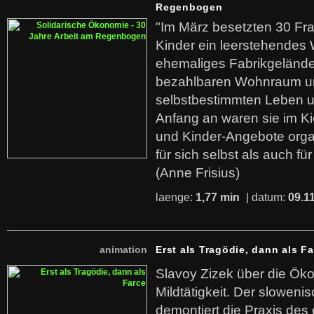
Regenbogen
"Im März besetzten 30 Fr
Kinder ein leerstehende
ehemaliges Fabrikgelände.
bezahlbaren Wohnraum u
selbstbestimmten Leben u
Anfang an waren sie im Kie
und Kinder-Angebote organ
für sich selbst als auch fü
(Anne Frisius)
laenge:
1,77 min
| datum:
09.1
animation
Erst als Tragödie, dann als F
Slavoy Zizek über die Ök
Mildtätigkeit. Der sloweni
demontiert die Praxis des