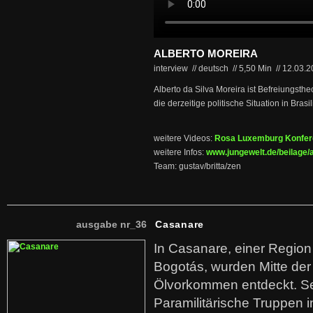
ALBERTO MOREIRA
interview // deutsch
//
5,50 Min
//
12.03.
Alberto da Silva Moreira ist Befreiungsthe
die derzeitige politische Situation in Brasil
weitere Videos:
Rosa Luxemburg Konfer
weitere Infos:
www.jungewelt.de/beilage/
Team: gustav/britta/zen
ausgabe nr_36
Casanare
In Casanare, einer Regio
Bogotás, wurden Mitte der
Ölvorkommen entdeckt. S
Paramilitärische Truppen 