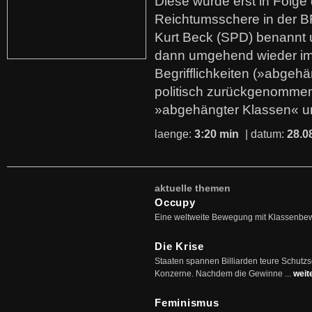
Diese wurde erst in Folg
Reichtumsschere in der B
Kurt Beck (SPD) benannt
dann umgehend wieder i
Begrifflichkeiten (»abgehä
politisch zurückgenommen
»abgehängter Klassen« u
laenge:
3:20 min
| datum:
28.0
aktuelle themen
Occupy
Eine weltweite Bewegung mit Klassenbe
Die Krise
Staaten spannen Billiarden teure Schutz
Konzerne. Nachdem die Gewinne ...
weit
Feminismus