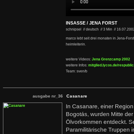
INSASSE / JENA FORST
schnipsel // deutsch
//
3 Min
//
16.07.20
marco lebt seit drei monaten in Jena-Fors
heimleiterin.
weitere Videos:
Jena Grenzcamp 2002
weitere Infos:
mitglied.lycos.de/respubli
Team: sven/b
ausgabe nr_36
Casanare
In Casanare, einer Regio
Bogotás, wurden Mitte der
Ölvorkommen entdeckt. S
Paramilitärische Truppen 