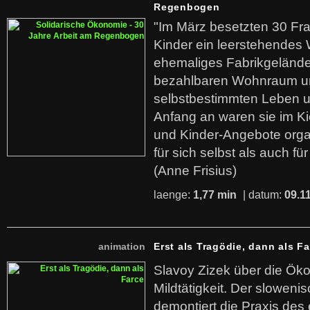
Regenbogen
"Im März besetzten 30 Fr
Kinder ein leerstehende
ehemaliges Fabrikgelände.
bezahlbaren Wohnraum u
selbstbestimmten Leben u
Anfang an waren sie im Kie
und Kinder-Angebote organ
für sich selbst als auch fü
(Anne Frisius)
laenge:
1,77 min
| datum:
09.1
animation
Erst als Tragödie, dann als F
Slavoy Zizek über die Ök
Mildtätigkeit. Der sloweni
demontiert die Praxis des