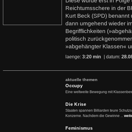
Diese wurde erst in Folg
Reichtumsschere in der B
Kurt Beck (SPD) benannt
dann umgehend wieder i
Begrifflichkeiten (»abgehä
politisch zurückgenommen
»abgehängter Klassen« u
laenge:
3:20 min
| datum:
28.0
aktuelle themen
Occupy
Eine weltweite Bewegung mit Klassenbe
Die Krise
Staaten spannen Billiarden teure Schutz
Konzerne. Nachdem die Gewinne ...
weit
Feminismus