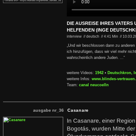
DIE AUSREISE IHRES VATERS
HELFENDEN (INGE DEUTSCHK
interview // deutsch
//
4:41 Min
//
10.03.
„Und wir beschlossen dann zu andere
ich hinzufügen, dass wir viel mehr nich
wahrscheinlich andere Juden. ...“
weitere Videos:
1942
•
Deutschkron, I
weitere Infos:
www.blindes-vertrauen
Team:
canal neucoelln
ausgabe nr_36
Casanare
In Casanare, einer Regio
Bogotás, wurden Mitte der