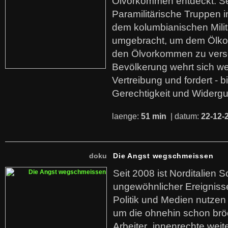
Ölvorkommen entdeckt. S
Paramilitärische Truppen 
dem kolumbianischen Mili
umgebracht, um dem Ölko
den Ölvorkommen zu versc
Bevölkerung wehrt sich we
Vertreibung und fordert - b
Gerechtigkeit und Widerg
laenge:
51 min
| datum:
22-12-
doku
Die Angst wegschmeissen
Seit 2008 ist Norditalien 
ungewöhnlicher Ereigniss
Politik und Medien nutzen
um die ohnehin schon br
Arbeiter_innenrechte weit