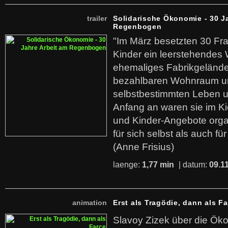
trailer
Solidarische Ökonomie - 30 J
Regenbogen
"Im März besetzten 30 Fr
Kinder ein leerstehende
ehemaliges Fabrikgelände.
bezahlbaren Wohnraum u
selbstbestimmten Leben u
Anfang an waren sie im Kie
und Kinder-Angebote organ
für sich selbst als auch fü
(Anne Frisius)
laenge:
1,77 min
| datum:
09.1
animation
Erst als Tragödie, dann als F
Slavoy Zizek über die Ök