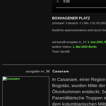
BOXHAGENER PLATZ
schnipsel // deutsch
//
1 Min
//
01.05.20
friedliche autonomendemo zieht durch Kr
auf kanalB ausgabe nr_14:
1. mai 2002, B
weitere Videos:
1. Mai 2002 Berlin
Team: kanalB
ausgabe nr_36
Casanare
In Casanare, einer Regio
Bogotás, wurden Mitte der
Ölvorkommen entdeckt. S
Paramilitärische Truppen 
dem kolumbianischen Mili