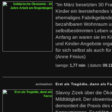
"Im März besetzten 30 Fr
Kinder ein leerstehende
ehemaliges Fabrikgelände.
bezahlbaren Wohnraum u
selbstbestimmten Leben u
Anfang an waren sie im Kie
und Kinder-Angebote organ
für sich selbst als auch fü
(Anne Frisius)
laenge:
1,77 min
| datum:
09.1
animation
Erst als Tragödie, dann als F
Slavoy Zizek über die Ök
Mildtätigkeit. Der sloweni
demontiert die Praxis des