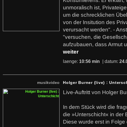
Konsumierens. Er erklärt,
unmoralisch ist, Privatei
um die schrecklichen Übe
von der Insitution des Pri
verursacht werden". - Ans
"versuchen, die Gesellsch
aufzubauen, dass Armut u
weiter
laenge:
10:56 min
| datum:
24.
musikvideo
Holger Burner (live) : Untersc
Live-Auftritt von Holger Bu
In dem Stück wird die fra
die »Unterschicht« in der 
Diese wurde erst in Folg