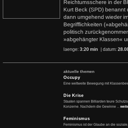
Reichtumsschere in der B
Kurt Beck (SPD) benannt
dann umgehend wieder i
Begrifflichkeiten (»abgehä
politisch zurückgenommen
»abgehängter Klassen« u
laenge:
3:20 min
| datum:
28.0
aktuelle themen
Occupy
Eine weltweite Bewegung mit Klassenbe
Die Krise
Staaten spannen Billiarden teure Schutz
Konzerne. Nachdem die Gewinne ...
weit
Feminismus
Feminismus ist der Glaube an die soziale