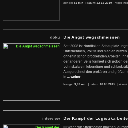
laenge:
51 min
| datum:
22-12-2010
|
video-hit
doku
Die Angst wegschmeissen
Seit 2008 ist Norditalien Schauplatz ung
Unternehmen, Politik und Medien nutzen 
ohnehin schon bröckelnden Arbeiter_inne
der anderen Seite formiert sich jedoch g
Lohnskala ein lebendiger und schlagkräft
Ausgerechnet den prekären und größtente
in
... weiter
laenge:
3,43 min
| datum:
18.05.2015
|
video-h
interview
Der Kampf der Logistikarbeite
>>Wenn wir Streikposten machen, dürften