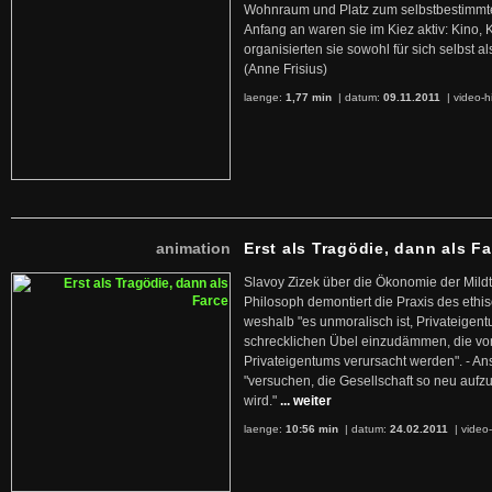
Wohnraum und Platz zum selbstbestimmt
Anfang an waren sie im Kiez aktiv: Kino,
organisierten sie sowohl für sich selbst al
(Anne Frisius)
laenge:
1,77 min
| datum:
09.11.2011
|
video-h
animation
Erst als Tragödie, dann als F
Slavoy Zizek über die Ökonomie der Mildt
Philosoph demontiert die Praxis des ethi
weshalb "es unmoralisch ist, Privateige
schrecklichen Übel einzudämmen, die von 
Privateigentums verursacht werden". - An
"versuchen, die Gesellschaft so neu auf
wird."
... weiter
laenge:
10:56 min
| datum:
24.02.2011
|
video-