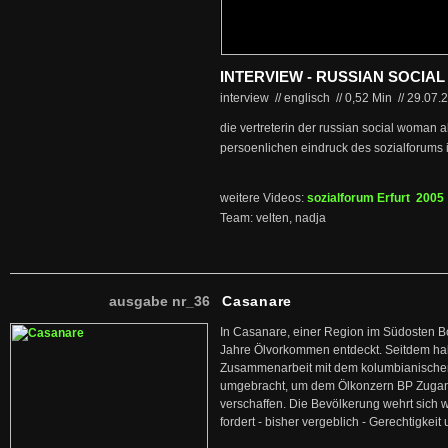
INTERVIEW - RUSSIAN SOCIA
interview // englisch
//
0,52 Min
//
29.07.
die vertreterin der russian social woman a
persoenlichen eindruck des sozialforums in
weitere Videos:
sozialforum Erfurt 2005
Team: velten, nadja
ausgabe nr_36
Casanare
In Casanare, einer Region im Südosten B
Jahre Ölvorkommen entdeckt. Seitdem hab
Zusammenarbeit mit dem kolumbianischen
umgebracht, um dem Ölkonzern BP Zuga
verschaffen. Die Bevölkerung wehrt sich 
fordert - bisher vergeblich - Gerechtigke