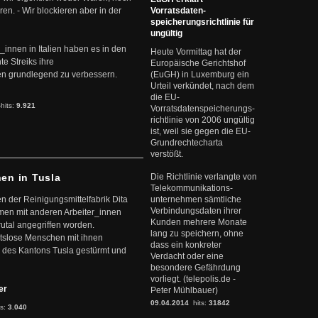
en. - Wir blockieren aber in der
Vorratsdaten-
speicherungsrichtlinie für
ungültig
r_innen in Italien haben es in den
Heute Vormittag hat der
te Streiks ihre
Europäische Gerichtshof
n grundlegend zu verbessern.
(EuGH) in Luxemburg ein
Urteil verkündet, nach dem
die EU-
-hits:
9.921
Vorratsdatenspeicherungs-
richtlinie von 2006 ungültig
ist, weil sie gegen die EU-
Grundrechtecharta
verstößt.
nen in Tusla
Die Richtlinie verlangte von
Telekommunikations-
en der Reinigungsmittelfabrik Dita
unternehmen sämtliche
Verbindungsdaten ihrer
mmen mit anderen Arbeiter_innen
Kunden mehrere Monate
rutal angegriffen worden.
lang zu speichern, ohne
eitslose Menschen mit ihnen
dass ein konkreter
 des Kantons Tusla gestürmt und
Verdacht oder eine
besondere Gefährdung
vorliegt. (telepolis.de -
ter
Peter Mühlbauer)
09.04.2014
hits:
31842
ts:
3.040