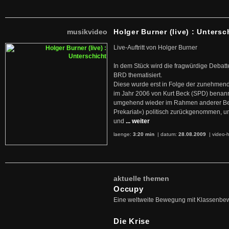
musikvideo
Holger Burner (live) : Untersc
Live-Auftritt von Holger Burner
In dem Stück wird die fragwürdige Debatt
BRD thematisiert.
Diese wurde erst in Folge der zunehmen
im Jahr 2006 von Kurt Beck (SPD) benan
umgehend wieder im Rahmen anderer Beg
Prekariat«) politisch zurückgenommen, 
und
... weiter
laenge:
3:20 min
| datum:
28.08.2009
|
video-h
aktuelle themen
Occupy
Eine weltweite Bewegung mit Klassenbe
Die Krise