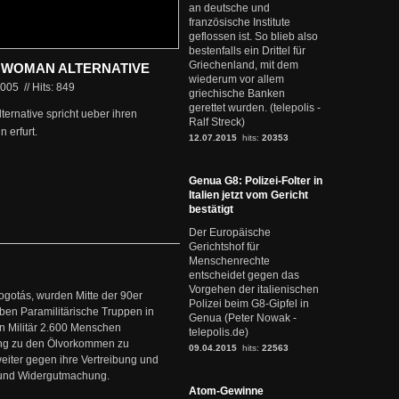
an deutsche und
französische Institute
geflossen ist. So blieb also
bestenfalls ein Drittel für
Griechenland, mit dem
L WOMAN ALTERNATIVE
wiederum vor allem
2005
//
Hits: 849
griechische Banken
gerettet wurden. (telepolis -
lternative spricht ueber ihren
Ralf Streck)
 erfurt.
12.07.2015
hits:
20353
Genua G8: Polizei-Folter in
Italien jetzt vom Gericht
bestätigt
Der Europäische
Gerichtshof für
Menschenrechte
entscheidet gegen das
Vorgehen der italienischen
ogotás, wurden Mitte der 90er
Polizei beim G8-Gipfel in
en Paramilitärische Truppen in
Genua (Peter Nowak -
 Militär 2.600 Menschen
telepolis.de)
ng zu den Ölvorkommen zu
09.04.2015
hits:
22563
weiter gegen ihre Vertreibung und
it und Widergutmachung.
Atom-Gewinne