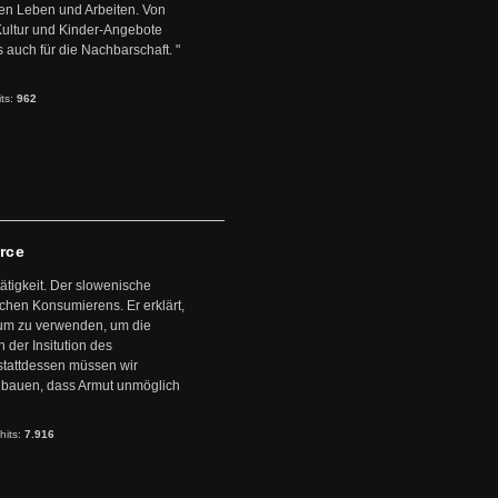
en Leben und Arbeiten. Von
 Kultur und Kinder-Angebote
s auch für die Nachbarschaft. "
its:
962
arce
ätigkeit. Der slowenische
schen Konsumierens. Er erklärt,
ntum zu verwenden, um die
der Insitution des
stattdessen müssen wir
zubauen, dass Armut unmöglich
hits:
7.916