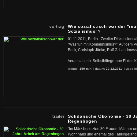
vortrag
Wie sozialistisch war der "rea
Sozialismus"?
01.11.2011, Berlin - Zweiter Diskussions
"Was tun mit Kommunismus?". Auf dem Po
Bock, Christoph Jünke, Ralf G. Landmess
Veranstalterin: Selbsthilfegruppe Ei de
laenge:
150 min
| datum:
20.12.2011
|
video-hi
trailer
Solidarische Ökonomie - 30 J
Regenbogen
"Im März besetzten 30 Frauen, Männer un
Wohnhaus und ehemaliges Fabrikgelände