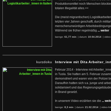
Produktionsmittel noch Menschen blockier
totalen Illegalität alles.<<
Die (meist migrantischen) Logistikarbeite
letzten vier Jahren geschafft, durch militan
menschenunwürdigen Arbeitsbedingunge
Während sie früher regelmäßig
... weiter
laenge:
61,77 min
| datum:
10.04.2014
|
video
kurzdoku
Interview mit Dita Arbeiter_in
Februar 2014 - Interview mit Arbeiter_inn
in Tusla. Sie hatten am 5. Februar zusa
demonstriert und waren von der Polizei b
Daraufhin hatten sich v.a. junge und arb
solidarisiert und das Regierungsgebäude
in Brand gesetzt.
In unserem Video erzählen sie die
... wei
laenge:
8,3 min
| datum:
21.02.2014
|
video-hi