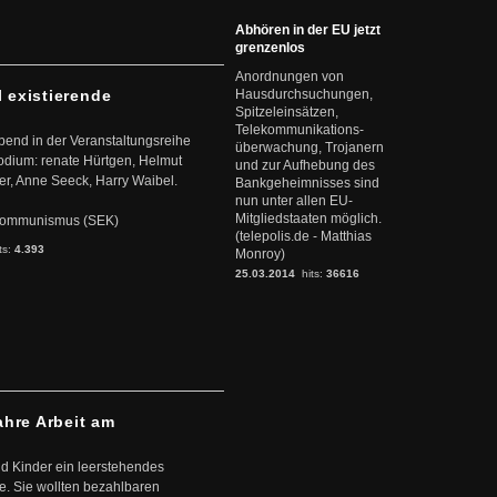
Abhören in der EU jetzt
grenzenlos
Anordnungen von
l existierende
Hausdurchsuchungen,
Spitzeleinsätzen,
Telekommunikations-
abend in der Veranstaltungsreihe
überwachung, Trojanern
dium: renate Hürtgen, Helmut
und zur Aufhebung des
er, Anne Seeck, Harry Waibel.
Bankgeheimnisses sind
nun unter allen EU-
Mitgliedstaaten möglich.
s Kommunismus (SEK)
(telepolis.de - Matthias
ts:
4.393
Monroy)
25.03.2014
hits:
36616
ahre Arbeit am
d Kinder ein leerstehendes
. Sie wollten bezahlbaren