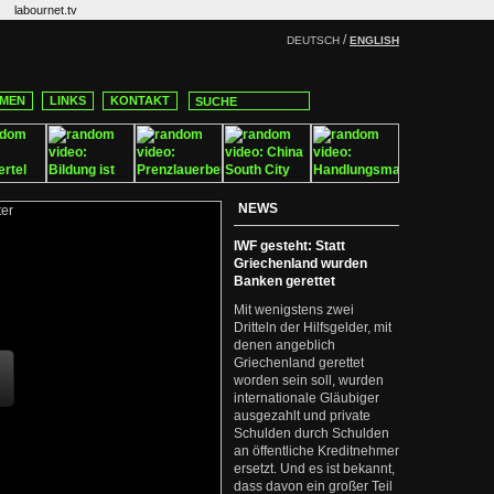
labournet.tv
/
DEUTSCH
ENGLISH
MEN
LINKS
KONTAKT
NEWS
IWF gesteht: Statt
Griechenland wurden
Banken gerettet
Mit wenigstens zwei
Dritteln der Hilfsgelder, mit
denen angeblich
Griechenland gerettet
worden sein soll, wurden
internationale Gläubiger
ausgezahlt und private
Schulden durch Schulden
an öffentliche Kreditnehmer
ersetzt. Und es ist bekannt,
dass davon ein großer Teil