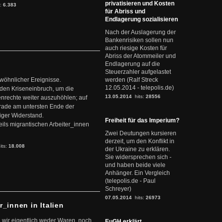
privatisieren und Kosten
s:
6.383
für Abriss und
Endlagerung sozialisieren
Nach der Auslagerung der
Bankenrisiken sollen nun
auch riesige Kosten für
Abriss der Atommeiler und
Endlagerung auf die
Steuerzahler aufgelastet
ewöhnlicher Ereignisse.
werden (Ralf Streck
12.05.2014 - telepolis.de)
den Kriseneinbruch, um die
13.05.2014
hits:
28556
nrechte weiter auszuhöhlen; auf
erade am untersten Ende der
iger Widerstand.
Freiheit für das Imperium?
ils migrantischen Arbeiter_innen
Zwei Deutungen kursieren
derzeit, um den Konflikt in
its:
18.008
der Ukraine zu erklären.
Sie widersprechen sich -
und haben beide viele
Anhänger. Ein Vergleich
(telepolis.de - Paul
Schreyer)
07.05.2014
hits:
26973
r_innen in Italien
 wir eigentlich weder Waren, noch
EuGH erklärt