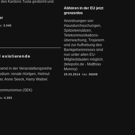
 des Kantons Tusla gestürmt und
Abhören in der EU jetzt
grenzenlos
ter
Anordnungen von
Hausdurchsuchungen,
ts:
3.040
Spitzeleinsätzen,
Telekommunikations-
überwachung, Trojanern
und zur Aufhebung des
Bankgeheimnisses sind
nun unter allen EU-
l existierende
Mitgliedstaaten möglich.
(telepolis.de - Matthias
abend in der Veranstaltungsreihe
Monroy)
dium: renate Hürtgen, Helmut
25.03.2014
hits:
36608
er, Anne Seeck, Harry Waibel.
s Kommunismus (SEK)
ts:
4.393