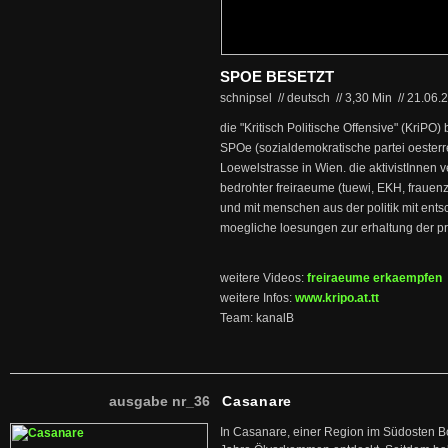
SPOE BESETZT
schnipsel // deutsch
//
3,30 Min
//
21.06.
die "Kritisch Politische Offensive" (KriPO)
SPOe (sozialdemokratische partei oesterre
Loewelstrasse in Wien. die aktivistInnen v
bedrohter freiraeume (tuewi, EKH, frauen
und mit menschen aus der politik mit en
moegliche loesungen zur erhaltung der pro
weitere Videos:
freiraeume erkaempfen
weitere Infos:
www.kripo.at.tt
Team: kanalB
ausgabe nr_36
Casanare
In Casanare, einer Region im Südosten B