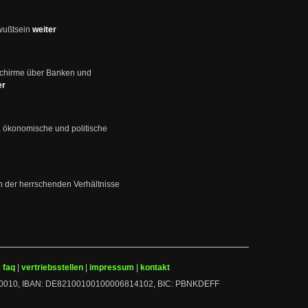
wußtsein
weiter
schirme über Banken und
er
, ökonomische und politische
en der herrschenden Verhältnisse
|
faq
|
vertriebsstellen
|
impressum
|
kontakt
 10010010, IBAN: DE82100100100006814102, BIC: PBNKDEFF