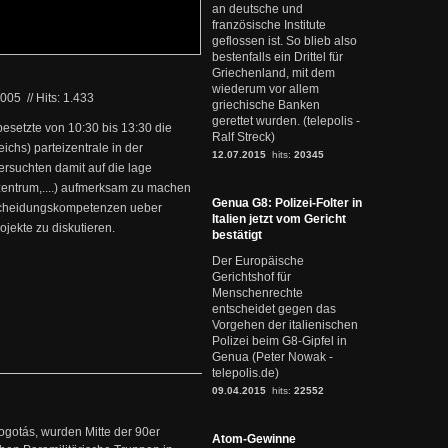
an deutsche und
französische Institute
geflossen ist. So blieb also
bestenfalls ein Drittel für
Griechenland, mit dem
wiederum vor allem
2005
//
Hits: 1.433
griechische Banken
gerettet wurden. (telepolis -
 besetzte von 10:30 bis 13:30 die
Ralf Streck)
ichs) parteizentrale in der
12.07.2015
hits:
20345
ersuchten damit auf die lage
zentrum,....) aufmerksam zu machen
Genua G8: Polizei-Folter in
tscheidungskompetenzen ueber
Italien jetzt vom Gericht
jekte zu diskutieren.
bestätigt
Der Europäische
Gerichtshof für
Menschenrechte
entscheidet gegen das
Vorgehen der italienischen
Polizei beim G8-Gipfel in
Genua (Peter Nowak -
telepolis.de)
09.04.2015
hits:
22552
ogotás, wurden Mitte der 90er
Atom-Gewinne