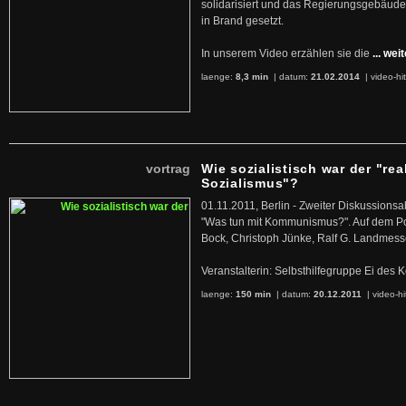
solidarisiert und das Regierungsgebäude
in Brand gesetzt.
In unserem Video erzählen sie die
... wei
laenge:
8,3 min
| datum:
21.02.2014
|
video-hi
vortrag
Wie sozialistisch war der "rea
Sozialismus"?
01.11.2011, Berlin - Zweiter Diskussions
"Was tun mit Kommunismus?". Auf dem Po
Bock, Christoph Jünke, Ralf G. Landmess
Veranstalterin: Selbsthilfegruppe Ei de
laenge:
150 min
| datum:
20.12.2011
|
video-hi