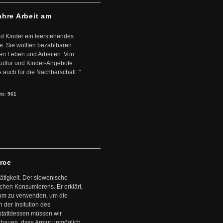
ahre Arbeit am
d Kinder ein leerstehendes
. Sie wollten bezahlbaren
en Leben und Arbeiten. Von
 Kultur und Kinder-Angebote
s auch für die Nachbarschaft. "
its:
961
arce
ätigkeit. Der slowenische
schen Konsumierens. Er erklärt,
ntum zu verwenden, um die
der Insitution des
stattdessen müssen wir
zubauen, dass Armut unmöglich