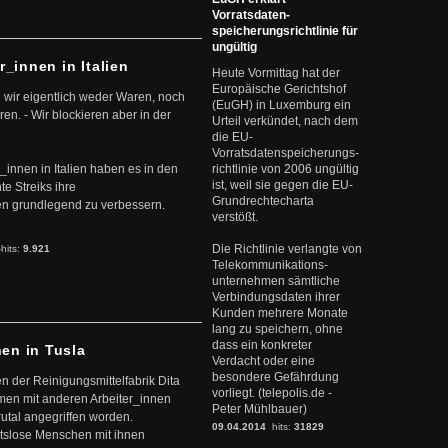
Vorratsdaten-
speicherungsrichtlinie für
ungültig
r_innen in Italien
Heute Vormittag hat der
Europäische Gerichtshof
 wir eigentlich weder Waren, noch
(EuGH) in Luxemburg ein
en. - Wir blockieren aber in der
Urteil verkündet, nach dem
die EU-
Vorratsdatenspeicherungs-
r_innen in Italien haben es in den
richtlinie von 2006 ungültig
ist, weil sie gegen die EU-
te Streiks ihre
Grundrechtecharta
n grundlegend zu verbessern.
verstößt.
Die Richtlinie verlangte von
-hits:
9.921
Telekommunikations-
unternehmen sämtliche
Verbindungsdaten ihrer
Kunden mehrere Monate
lang zu speichern, ohne
dass ein konkreter
nen in Tusla
Verdacht oder eine
besondere Gefährdung
en der Reinigungsmittelfabrik Dita
vorliegt. (telepolis.de -
mmen mit anderen Arbeiter_innen
Peter Mühlbauer)
rutal angegriffen worden.
09.04.2014
hits:
31829
eitslose Menschen mit ihnen