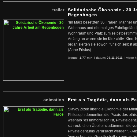
trailer
Solidarische Ökonomie - 30 J
Regenbogen
"Im März besetzten 30 Frauen, Männer un
Wohnhaus und ehemaliges Fabrikgelände
Wohnraum und Platz zum selbstbestimmt
Anfang an waren sie im Kiez aktiv: Kino,
organisierten sie sowohl für sich selbst al
(Anne Frisius)
laenge:
1,77 min
| datum:
09.11.2011
|
video-h
animation
Erst als Tragödie, dann als F
Slavoy Zizek über die Ökonomie der Mildt
Philosoph demontiert die Praxis des ethi
weshalb "es unmoralisch ist, Privateige
schrecklichen Übel einzudämmen, die von 
Privateigentums verursacht werden". - An
"versuchen, die Gesellschaft so neu auf