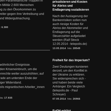
en Paramilitärische Truppen in
privatisieren und Kosten
 Militär 2.600 Menschen
für Abriss und
ng zu den Ölvorkommen zu
Endlagerung sozialisieren
weiter gegen ihre Vertreibung und
Nach der Auslagerung der
it und Widergutmachung.
Bankenrisiken sollen nun
auch riesige Kosten für
s:
6.380
Abriss der Atommeiler und
Endlagerung auf die
Steuerzahler aufgelastet
werden (Ralf Streck
12.05.2014 - telepolis.de)
13.05.2014
hits:
28549
Freiheit für das Imperium?
ewöhnlicher Ereignisse.
Zwei Deutungen kursieren
den Kriseneinbruch, um die
derzeit, um den Konflikt in
nrechte weiter auszuhöhlen; auf
der Ukraine zu erklären.
erade am untersten Ende der
Sie widersprechen sich -
iger Widerstand.
und haben beide viele
Anhänger. Ein Vergleich
ils migrantischen Arbeiter_innen
(telepolis.de - Paul
Schreyer)
its:
17.935
07.05.2014
hits:
26966
EuGH erklärt