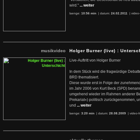
wird."
... weiter
laenge:
10:56 min
| datum:
24.02.2011
|
video-
musikvideo
Holger Burner (live) : Untersc
Live-Auftritt von Holger Burner
In dem Stück wird die fragwürdige Debatt
BRD thematisiert.
Diese wurde erst in Folge der zunehmen
im Jahr 2006 von Kurt Beck (SPD) benan
umgehend wieder im Rahmen anderer Beg
Prekariat«) politisch zurückgenommen, 
und
... weiter
laenge:
3:20 min
| datum:
28.08.2009
|
video-h