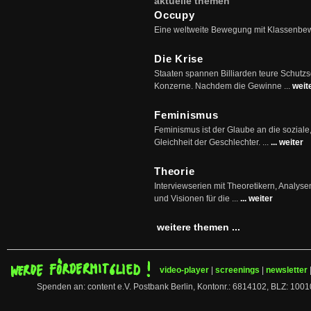
aktuelle themen
Occupy
Eine weltweite Bewegung mit Klassenbe
Die Krise
Staaten spannen Billiarden teure Schutz
Konzerne. Nachdem die Gewinne ...
weit
Feminismus
Feminismus ist der Glaube an die soziale
Gleichheit der Geschlechter. ...
... weiter
Theorie
Interviewserien mit Theoretikern, Analys
und Visionen für die ...
... weiter
weitere themen ...
video-player
|
screenings
|
newsletter
Spenden an: content e.V. Postbank Berlin, Kontonr.: 6814102, BLZ: