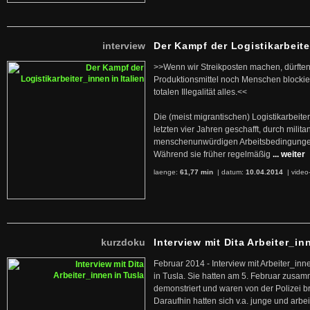
interview
Der Kampf der Logistikarbeite
>>Wenn wir Streikposten machen, dürften
Produktionsmittel noch Menschen blockier
totalen Illegalität alles.<<
Die (meist migrantischen) Logistikarbeite
letzten vier Jahren geschafft, durch militan
menschenunwürdigen Arbeitsbedingunge
Während sie früher regelmäßig
... weiter
laenge:
61,77 min
| datum:
10.04.2014
|
video
kurzdoku
Interview mit Dita Arbeiter_in
Februar 2014 - Interview mit Arbeiter_inn
in Tusla. Sie hatten am 5. Februar zusa
demonstriert und waren von der Polizei b
Daraufhin hatten sich v.a. junge und arb