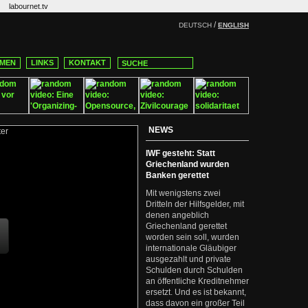
labournet.tv
/
DEUTSCH
ENGLISH
MEN
LINKS
KONTAKT
NEWS
IWF gesteht: Statt
Griechenland wurden
Banken gerettet
Mit wenigstens zwei
Dritteln der Hilfsgelder, mit
denen angeblich
Griechenland gerettet
worden sein soll, wurden
internationale Gläubiger
ausgezahlt und private
Schulden durch Schulden
an öffentliche Kreditnehmer
ersetzt. Und es ist bekannt,
dass davon ein großer Teil