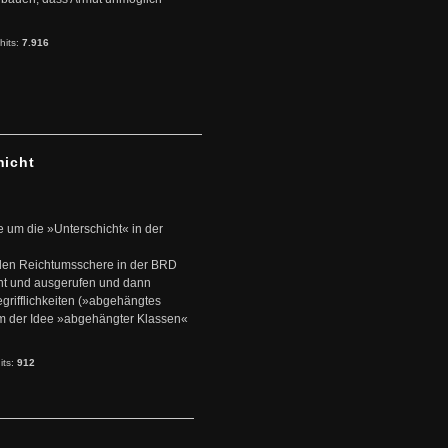
hits:
7.916
hicht
e um die »Unterschicht« in der
den Reichtumsschere in der BRD
nt und ausgerufen und dann
rifflichkeiten (»abgehängtes
um der Idee »abgehängter Klassen«
its:
912