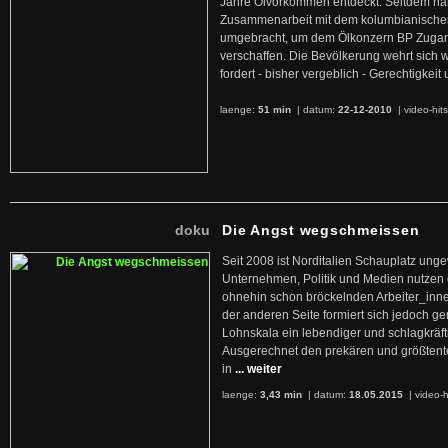
Jahre Ölvorkommen entdeckt. Seitdem hab
Zusammenarbeit mit dem kolumbianischen
umgebracht, um dem Ölkonzern BP Zuga
verschaffen. Die Bevölkerung wehrt sich 
fordert - bisher vergeblich - Gerechtigke
laenge:
51 min
| datum:
22-12-2010
|
video-hit
doku
Die Angst wegschmeissen
Seit 2008 ist Norditalien Schauplatz ung
Unternehmen, Politik und Medien nutzen 
ohnehin schon bröckelnden Arbeiter_inne
der anderen Seite formiert sich jedoch g
Lohnskala ein lebendiger und schlagkräft
Ausgerechnet den prekären und größtente
in
... weiter
laenge:
3,43 min
| datum:
18.05.2015
|
video-h