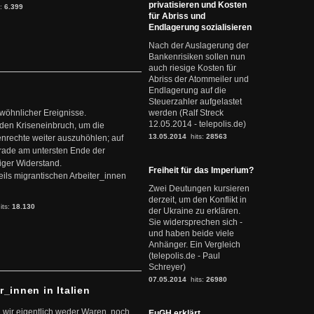
privatisieren und Kosten
s:
6.399
für Abriss und
Endlagerung sozialisieren
Nach der Auslagerung der
Bankenrisiken sollen nun
auch riesige Kosten für
Abriss der Atommeiler und
Endlagerung auf die
Steuerzahler aufgelastet
ewöhnlicher Ereignisse.
werden (Ralf Streck
12.05.2014 - telepolis.de)
den Kriseneinbruch, um die
13.05.2014
hits:
28563
nrechte weiter auszuhöhlen; auf
erade am untersten Ende der
iger Widerstand.
Freiheit für das Imperium?
ils migrantischen Arbeiter_innen
Zwei Deutungen kursieren
derzeit, um den Konflikt in
its:
18.130
der Ukraine zu erklären.
Sie widersprechen sich -
und haben beide viele
Anhänger. Ein Vergleich
(telepolis.de - Paul
Schreyer)
07.05.2014
hits:
26980
r_innen in Italien
 wir eigentlich weder Waren, noch
EuGH erklärt