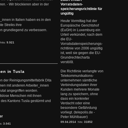
en. - Wir blockieren aber in der
Vorratsdaten-
speicherungsrichtlinie für
ungültig
r_innen in Italien haben es in den
Heute Vormittag hat der
te Streiks ihre
Europäische Gerichtshof
n grundlegend zu verbessern.
(EuGH) in Luxemburg ein
Urteil verkündet, nach dem
die EU-
-hits:
9.921
Vorratsdatenspeicherungs-
richtlinie von 2006 ungültig
ist, weil sie gegen die EU-
Grundrechtecharta
verstößt.
nen in Tusla
Die Richtlinie verlangte von
Telekommunikations-
en der Reinigungsmittelfabrik Dita
unternehmen sämtliche
Verbindungsdaten ihrer
mmen mit anderen Arbeiter_innen
Kunden mehrere Monate
rutal angegriffen worden.
lang zu speichern, ohne
eitslose Menschen mit ihnen
dass ein konkreter
 des Kantons Tusla gestürmt und
Verdacht oder eine
besondere Gefährdung
vorliegt. (telepolis.de -
ter
Peter Mühlbauer)
09.04.2014
hits:
31852
ts:
3.041