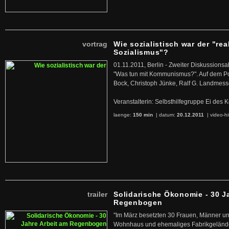
vortrag
Wie sozialistisch war der "rea
Sozialismus"?
01.11.2011, Berlin - Zweiter Diskussions
"Was tun mit Kommunismus?". Auf dem Po
Bock, Christoph Jünke, Ralf G. Landmess
Veranstalterin: Selbsthilfegruppe Ei de
laenge:
150 min
| datum:
20.12.2011
|
video-hi
trailer
Solidarische Ökonomie - 30 J
Regenbogen
"Im März besetzten 30 Frauen, Männer un
Wohnhaus und ehemaliges Fabrikgelände