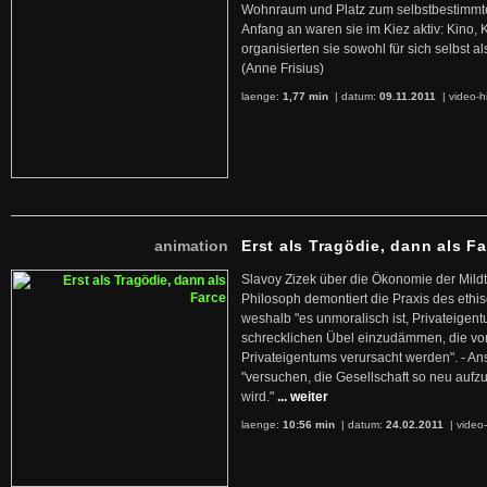
Wohnraum und Platz zum selbstbestimmt
Anfang an waren sie im Kiez aktiv: Kino,
organisierten sie sowohl für sich selbst al
(Anne Frisius)
laenge:
1,77 min
| datum:
09.11.2011
|
video-h
animation
Erst als Tragödie, dann als F
Slavoy Zizek über die Ökonomie der Mildt
Philosoph demontiert die Praxis des ethi
weshalb "es unmoralisch ist, Privateige
schrecklichen Übel einzudämmen, die von 
Privateigentums verursacht werden". - An
"versuchen, die Gesellschaft so neu auf
wird."
... weiter
laenge:
10:56 min
| datum:
24.02.2011
|
video-