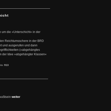
hicht
e um die »Unterschicht« in der
den Reichtumsschere in der BRD
nt und ausgerufen und dann
rifflichkeiten (»abgehängtes
um der Idee »abgehängter Klassen«
its:
913
wußtsein
weiter