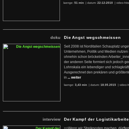
laenge:
51 min
| datum:
22-12-2010
|
video-hit
doku
Die Angst wegschmeissen
Seit 2008 ist Norditalien Schauplatz ung
Unternehmen, Politik und Medien nutzen 
ohnehin schon bröckelnden Arbeiter_inne
der anderen Seite formiert sich jedoch g
Lohnskala ein lebendiger und schlagkräft
Ausgerechnet den prekären und größtente
in
... weiter
laenge:
3,43 min
| datum:
18.05.2015
|
video-h
interview
Der Kampf der Logistikarbeite
>>Wenn wir Streikposten machen, dürften