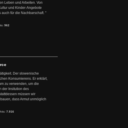
en Leben und Arbeiten. Von
 Kultur und Kinder-Angebote
s auch für die Nachbarschaft. "
its:
962
arce
ätigkeit. Der slowenische
schen Konsumierens. Er erklärt,
ntum zu verwenden, um die
der Insitution des
stattdessen müssen wir
zubauen, dass Armut unmöglich
hits:
7.916