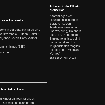
Abhören in der EU jetzt
grenzenlos
Anordnungen von
l existierende
Hausdurchsuchungen,
Spitzeleinsätzen,
Telekommunikations-
abend in der Veranstaltungsreihe
überwachung, Trojanern
dium: renate Hürtgen, Helmut
und zur Aufhebung des
er, Anne Seeck, Harry Waibel.
Bankgeheimnisses sind
nun unter allen EU-
Mitgliedstaaten möglich.
s Kommunismus (SEK)
(telepolis.de - Matthias
ts:
4.393
Monroy)
25.03.2014
hits:
36624
ahre Arbeit am
d Kinder ein leerstehendes
. Sie wollten bezahlbaren