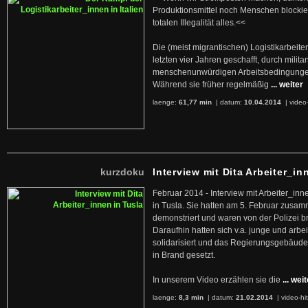
Produktionsmittel noch Menschen blockier
totalen Illegalität alles.<<
Die (meist migrantischen) Logistikarbeite
letzten vier Jahren geschafft, durch militan
menschenunwürdigen Arbeitsbedingunge
Während sie früher regelmäßig
... weiter
laenge:
61,77 min
| datum:
10.04.2014
|
video
kurzdoku
Interview mit Dita Arbeiter_in
Februar 2014 - Interview mit Arbeiter_inn
in Tusla. Sie hatten am 5. Februar zusa
demonstriert und waren von der Polizei b
Daraufhin hatten sich v.a. junge und arb
solidarisiert und das Regierungsgebäude
in Brand gesetzt.
In unserem Video erzählen sie die
... wei
laenge:
8,3 min
| datum:
21.02.2014
|
video-hi