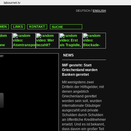
labournet.tv
/
DEUTSCH
ENGLISH
MEN
LINKS
KONTAKT
NEWS
IWF gesteht: Statt
Griechenland wurden
Banken gerettet
Mit wenigstens zwei
Dritteln der Hilfsgelder, mit
denen angeblich
Griechenland gerettet
worden sein soll, wurden
internationale Gläubiger
ausgezahlt und private
Schulden durch Schulden
an öffentliche Kreditnehmer
ersetzt. Und es ist bekannt,
dass davon ein großer Teil