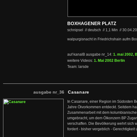
BOXHAGENER PLATZ
schnipsel // deutsch
//
1,1 Min
//
30.04.2
walpurgisnacht in Friedrichshain aufm Bo
auf kanalB ausgabe nr_14:
1. mai 2002, B
weitere Videos:
1. Mai 2002 Berlin
Team: larsde
ausgabe nr_36
Casanare
In Casanare, einer Region im Südosten B
Jahre Ölvorkommen entdeckt. Seitdem hab
Zusammenarbeit mit dem kolumbianischen
umgebracht, um dem Ölkonzern BP Zuga
verschaffen. Die Bevölkerung wehrt sich 
fordert - bisher vergeblich - Gerechtigke