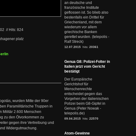
an deutsche und
französische Institute
geflossen ist. So blieb also
bestenfalls ein Drittel für
Griechenland, mit dem
wiederum vor allem
002
//
Hits: 824
griechische Banken
gerettet wurden. (telepolis -
xhagener platz
Ralf Streck)
12.07.2015
hits:
20361
erlin
Genua G8: Polizei-Folter in
Italien jetzt vom Gericht
bestätigt
Der Europäische
Gerichtshof für
Menschenrechte
entscheidet gegen das
Vorgehen der italienischen
ogotás, wurden Mitte der 90er
Polizei beim G8-Gipfel in
en Paramilitärische Truppen in
Genua (Peter Nowak -
 Militär 2.600 Menschen
telepolis.de)
ng zu den Ölvorkommen zu
09.04.2015
hits:
22570
weiter gegen ihre Vertreibung und
it und Widergutmachung.
Atom-Gewinne