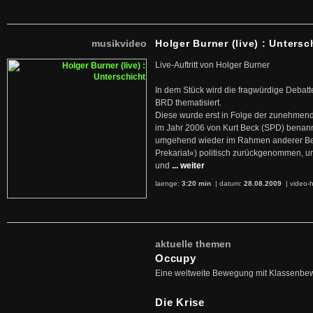
musikvideo
Holger Burner (live) : Untersc
Live-Auftritt von Holger Burner
In dem Stück wird die fragwürdige Debatt
BRD thematisiert.
Diese wurde erst in Folge der zunehmen
im Jahr 2006 von Kurt Beck (SPD) benan
umgehend wieder im Rahmen anderer Beg
Prekariat«) politisch zurückgenommen, 
und
... weiter
laenge:
3:20 min
| datum:
28.08.2009
|
video-h
aktuelle themen
Occupy
Eine weltweite Bewegung mit Klassenbe
Die Krise