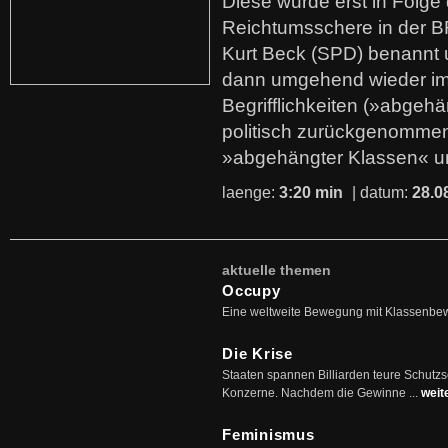
Diese wurde erst in Folg
Reichtumsschere in der B
Kurt Beck (SPD) benannt
dann umgehend wieder i
Begrifflichkeiten (»abgehä
politisch zurückgenommen
»abgehängter Klassen« u
laenge:
3:20 min
| datum:
28.0
aktuelle themen
Occupy
Eine weltweite Bewegung mit Klassenbe
Die Krise
Staaten spannen Billiarden teure Schutz
Konzerne. Nachdem die Gewinne ...
weit
Feminismus