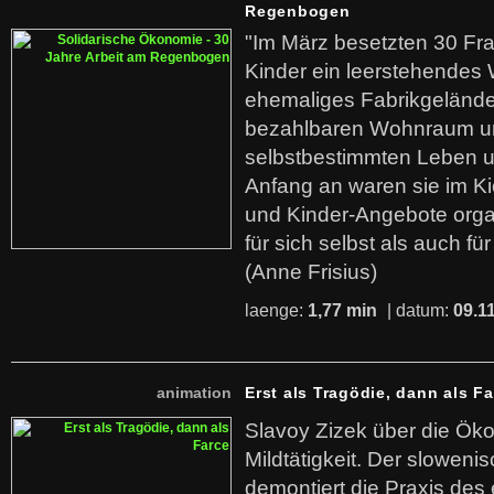
Regenbogen
"Im März besetzten 30 Fr
Kinder ein leerstehende
ehemaliges Fabrikgelände.
bezahlbaren Wohnraum u
selbstbestimmten Leben u
Anfang an waren sie im Kie
und Kinder-Angebote organ
für sich selbst als auch fü
(Anne Frisius)
laenge:
1,77 min
| datum:
09.1
animation
Erst als Tragödie, dann als F
Slavoy Zizek über die Ök
Mildtätigkeit. Der sloweni
demontiert die Praxis des