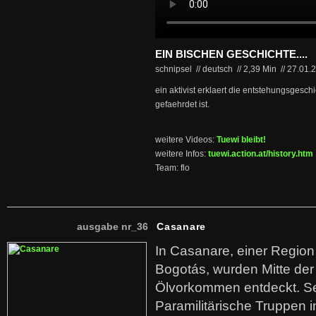
EIN BISCHEN GESCHICHTE....
schnipsel // deutsch
//
2,39 Min
//
27.01.
ein aktivist erklaert die entstehungsgesch
gefaehrdet ist.
weitere Videos:
Tuewi bleibt!
weitere Infos:
tuewi.action.at/history.htm
Team: flo
ausgabe nr_36
Casanare
In Casanare, einer Regio
Bogotás, wurden Mitte der
Ölvorkommen entdeckt. S
Paramilitärische Truppen 