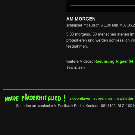
AM MORGEN
schnipsel // deutsch
//
1,30 Min
//
07.05.
5:30 morgens. 50 menschen stehen im
protestieren und werden schliesslich vo
festnahmen.
weitere Videos:
Raeumung Rigaer 94
Team: zen
video-player
|
screenings
|
newsletter
Spenden an: content e.V. Postbank Berlin, Kontonr.: 6814102, BLZ: