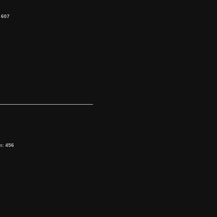
:
607
ts:
456