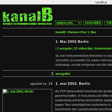
·
kanalB.at
AUSGABEN
THE
kanalB
/
themen
/
Der 1. Mai
1. Mai 2002 Berlin
|
1 ausgabe
|
22 videoclips
|
kommentar
da vom herkoemmlichen fernsehen in bezu
sinnvolles zu erwarten ist, waren viele 
unterwegs, um die ereignisse und die at
1
ausgabe
spezial nr_14
1. mai 2002, Berlin
die FDP demonstriert innerhalb der gro
gewerkschaften. in Kreuzberg und Mitte w
ausbeutung und krieg demonstriert. spä
gegen "den unerträglichen pollenterror in
bewohnerin der Lausitzerstraße beschimpft