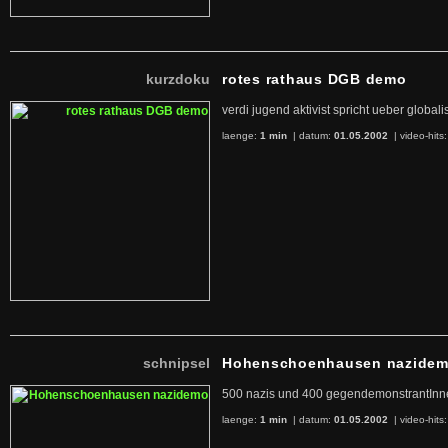
kurzdoku
rotes rathaus DGB demo
verdi jugend aktivist spricht ueber globa
laenge:
1 min
| datum:
01.05.2002
|
video-hits
schnipsel
Hohenschoenhausen nazide
500 nazis und 400 gegendemonstrantInnen
laenge:
1 min
| datum:
01.05.2002
|
video-hits