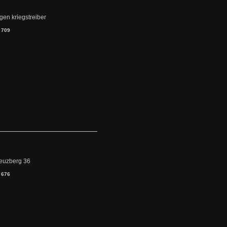
egen kriegstreiber
:
709
reuzberg 36
:
676