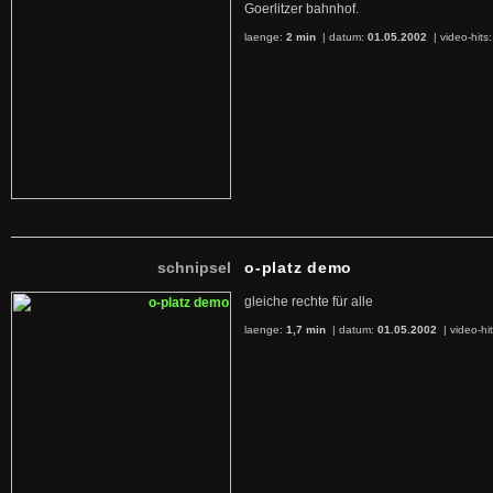
Goerlitzer bahnhof.
laenge:
2 min
| datum:
01.05.2002
|
video-hits
schnipsel
o-platz demo
gleiche rechte für alle
laenge:
1,7 min
| datum:
01.05.2002
|
video-hi