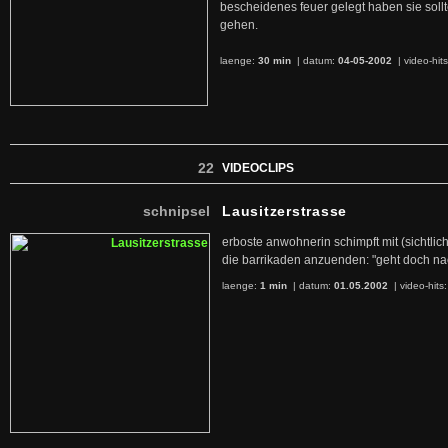
bescheidenes feuer gelegt haben sie soll
gehen.
laenge:
30 min
| datum:
04-05-2002
|
video-hit
22
VIDEOCLIPS
schnipsel
Lausitzerstrasse
erboste anwohnerin schimpft mit (sichtlich
die barrikaden anzuenden: "geht doch nac
laenge:
1 min
| datum:
01.05.2002
|
video-hits