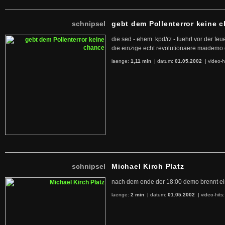
schnipsel
gebt dem Pollenterror keine 
die sed - ehem. kpd/rz - fuehrt vor der f
die einzige echt revolutionaere maidemo
laenge:
1,11 min
| datum:
01.05.2002
|
video-h
schnipsel
Michael Kirch Platz
nach dem ende der 18:00 demo brennt ei
laenge:
2 min
| datum:
01.05.2002
|
video-hits