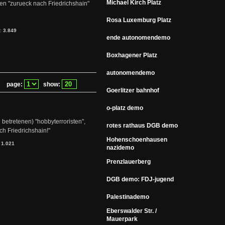
Michael Kirch Platz
ten "zurueck nach Friedrichshain"
Rosa Luxemburg Platz
s:
3.849
ende autonomendemo
Boxhagener Platz
autonomendemo
page:
show:
Goerlitzer bahnhof
o-platz demo
 betretenen) "hobbyterroristen",
rotes rathaus DGB demo
h Friedrichshain!"
Hohenschoenhausen
:
1.021
nazidemo
Prenzlauerberg
DGB demo: FDJ-jugend
Palestinademo
Eberswalder Str. /
Mauerpark