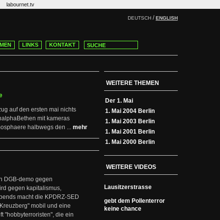
labournet.tv
/
DEUTSCH
ENGLISH
MEN
LINKS
KONTAKT
WEITERE THEMEN
e
Der 1. Mai
g auf den ersten mai nichts
1. Mai 2004 Berlin
kanalphaBethen mit kameras
1. Mai 2003 Berlin
mosphaere halbwegs den ...
mehr
1. Mai 2001 Berlin
1. Mai 2000 Berlin
WEITERE VIDEOS
ßen DGB-demo gegen
Lausitzerstrasse
ird gegen kapitalismus,
tabends macht die KPDRZ-SED
gebt dem Pollenterror
 Kreuzberg" mobil und eine
keine chance
 "hobbyterroristen", die ein