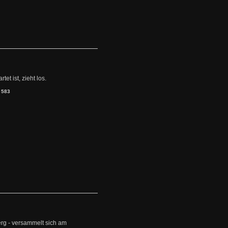
et ist, zieht los.
:
583
erg - versammelt sich am