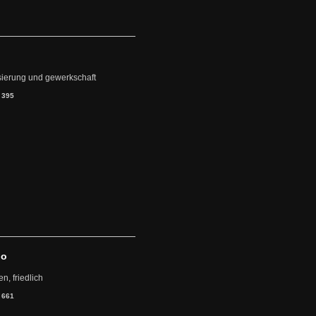
lisierung und gewerkschaft
:
395
mo
, friedlich
:
661