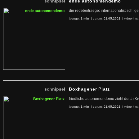
schnipsel
ende autonomendemo
die redebeitraege: internationalistisch, g
laenge:
1 min
| datum:
01.05.2002
|
video-hits
schnipsel
Boxhagener Platz
friedliche autonomendemo zieht durch K
laenge:
1 min
| datum:
01.05.2002
|
video-hits