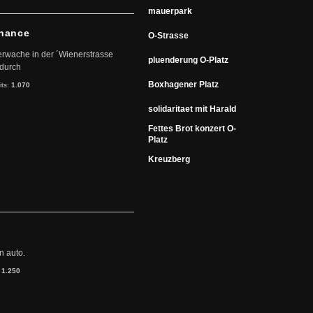
mauerpark
chance
O-Strasse
euerwache in der ´Wienerstrasse
pluenderung O-Platz
 durch
Boxhagener Platz
its:
1.070
solidaritaet mit Harald
Fettes Brot konzert O-
Platz
Kreuzberg
n auto.
:
1.250