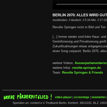
BERLIN 2070: ALLES WIRD GUT
musikvideo // deutsch
//
5:34 Min
//
27.0
Revolte Springen rockt in Bild und Ton
[...] Immer wieder sind linke Haus- und
Gentrifizierung und Privatisierung grei
Zukunftsahnungen etwas entgegenzusetz
einen Song verpackt: Berlin 2070, alles
weitere Videos:
Ausserparlamentaris
weitere Infos:
revolte-springen.de
Team:
Revolte Springen & Friends
video-player
|
screenings
|
newsletter
Spenden an: content e.V. Postbank Berlin, Kontonr.: 6814102, BLZ: