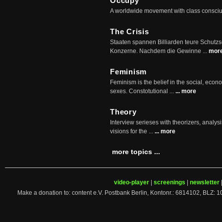
Occupy
A worldwide movement with class consci
The Crisis
Staaten spannen Billiarden teure Schutz
Konzerne. Nachdem die Gewinne ...
mor
Feminism
Feminism is the belief in the social, econo
sexes. Constotutional ...
... more
Theory
Interview serieses with theorizers, analysi
visions for the ...
... more
more topics ...
video-player
|
screenings
|
newsletter
Make a donation to: content e.V. Postbank Berlin, Kontonr.: 6814102, 