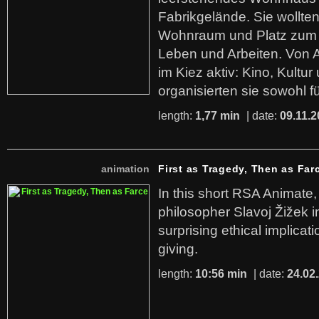
Fabrikgelände. Sie wollte
Wohnraum und Platz zum 
Leben und Arbeiten. Von 
im Kiez aktiv: Kino, Kultu
organisierten sie sowohl f
length:
1,77 min
| date:
09.11.2
animation
First as Tragedy, Then as Far
In this short RSA Animate
philosopher Slavoj Žižek i
surprising ethical implicati
giving.
length:
10:56 min
| date:
24.02