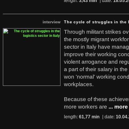
length:
3,43 min
| date:
18.05.
interview
The cycle of struggles in the l
Through militant strikes ov
the mostly migrant workforc
sector in Italy have manag
improve their working cond
violent arrogance and regu
a part of their salary in th
won 'normal' working cond
workplaces.
Because of these achiev
more workers are
... more
length:
61,77 min
| date:
10.04