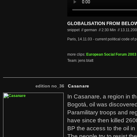
GLOBALISATION FROM BELOW
snippet // german
//
2:30 Min
//
13.11.20
Paris, 14.11.03 - current political code of p
more clips:
European Social Forum 2003
Team: jens blatt
edition no_36
Casanare
In Casanare, a region in t
Bogotá, oil was discovered 
Paramilitary troops and re
have since then killed 260
BP the access to the oil in
The people try to resist th