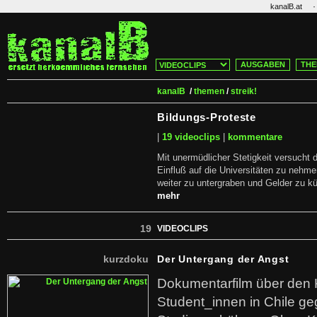
·
kanalB.at
AUSGABEN
THE
kanalB
/
themen
/
streik!
Bildungs-Proteste
|
19 videoclips
|
kommentare
Mit unermüdlicher Stetigkeit versucht d
Einfluß auf die Universitäten zu nehm
weiter zu untergraben und Gelder zu kü
mehr
19
VIDEOCLIPS
kurzdoku
Der Untergang der Angst
Dokumentarfilm über den
Student_innen in Chile g