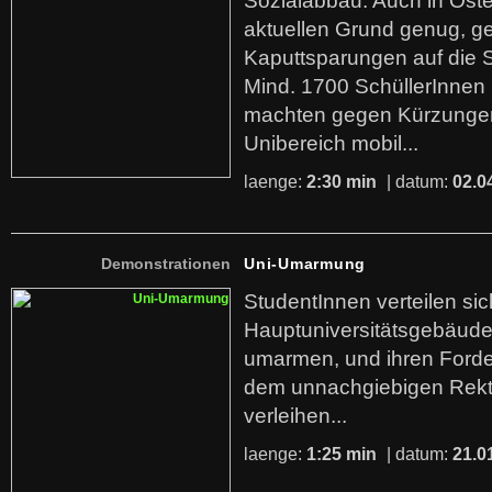
Sozialabbau. Auch in Öste
aktuellen Grund genug, g
Kaputtsparungen auf die 
Mind. 1700 SchüllerInnen
machten gegen Kürzungen
Unibereich mobil...
laenge:
2:30 min
| datum:
02.0
Demonstrationen
Uni-Umarmung
StudentInnen verteilen si
Hauptuniversitätsgebäude
umarmen, und ihren Ford
dem unnachgiebigen Rekt
verleihen...
laenge:
1:25 min
| datum:
21.0