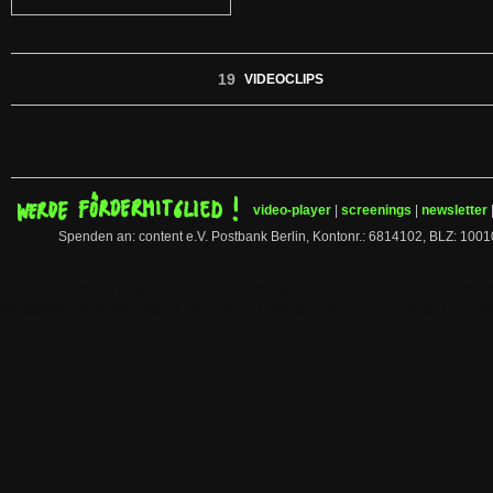
19
VIDEOCLIPS
video-player
|
screenings
|
newsletter
Spenden an: content e.V. Postbank Berlin, Kontonr.: 6814102, BLZ:
kanalB trashfilmdatenbank videomagazin trash kurzfilme musi
wettbewerb widerstand streaming kanal-b kanal-B canalb canal