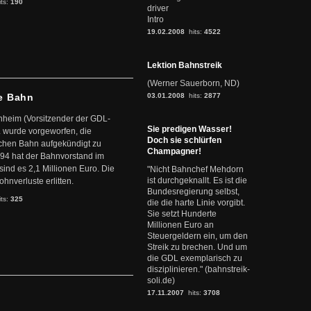
its:
190
driver
Intro
19.02.2008
hits:
4522
Lektion Bahnstreik
(Werner Sauerborn, ND)
e Bahn
03.01.2008
hits:
2877
chheim (Vorsitzender der GDL-
Sie predigen Wasser!
 wurde vorgeworfen, die
Doch sie schlürfen
schen Bahn aufgekündigt zu
Champagner!
94 hat der Bahnvorstand im
ind es 2,1 Millionen Euro. Die
"Nicht Bahnchef Mehdorn
ist durchgeknallt. Es ist die
nverluste erlitten.
Bundesregierung selbst,
its:
325
die die harte Linie vorgibt.
Sie setzt Hunderte
Millionen Euro an
Steuergeldern ein, um den
Streik zu brechen. Und um
die GDL exemplarisch zu
disziplinieren." (bahnstreik-
soli.de)
17.11.2007
hits:
3708