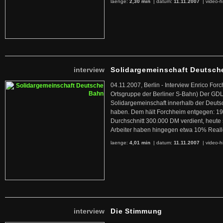
laenge:
2,30 min
| datum:
11.11.2007
|
video-h
interview
Solidargemeinschaft Deutsch
04.11.2007, Berlin - Interview Enrico For
Ortsgruppe der Berliner S-Bahn) Der GDL
Solidargemeinschaft innerhalb der Deut
haben. Dem hält Forchheim entgegen: 19
Durchschnitt 300.000 DM verdient, heute s
Arbeiter haben hingegen etwa 10% Realloh
laenge:
4,01 min
| datum:
11.11.2007
|
video-h
interview
Die Stimmung