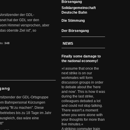
Börsengang
Solidargemeinschaft
Deutsche Bahn
 Vorsitzender der GDL-
snet hat der GDL vor den
Die Stimmung
vom Himmel versprochen, aber
as oberste Ziel ist", so
Der Börsengang
its:
348
NEWS
Finally some damage to
the national economy!
»I assume that once the
next strike is on our
workmates will form
discussion groups in order
to debate about the 'here
ngang
and now'. This is how it was
during the last strike,
orsitzender der GDL-Ortsgruppe
colleagues debated a lot
 dem Bahnpersonal Kürzungen
and could not stop talking.
gang "fit zu machen". Diese
There wasn't a moment
rbetriebes bis zu 18 Tage im Jahr
when you were alone with
ausgleich, das wäre eine
your thoughts for more than
t!"
five minutes.«
A striking commuter train