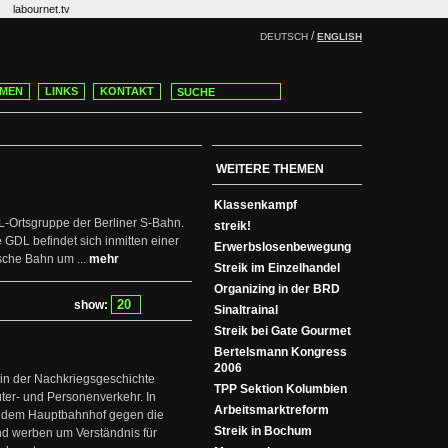
labournet.tv
/
DEUTSCH
ENGLISH
MEN
LINKS
KONTAKT
WEITERE THEMEN
Klassenkampf
L-Ortsgruppe der Berliner S-Bahn.
streik!
e GDL befindet sich inmitten einer
Erwerbslosenbewegung
sche Bahn um ...
mehr
Streik im Einzelhandel
Organizing in der BRD
show:
Sinaltrainal
Streik bei Gate Gourmet
Bertelsmann Kongress
2006
 in der Nachkriegsgeschichte
TPP Sektion Kolumbien
üter- und Personenverkehr. In
Arbeitsmarktreform
or dem Hauptbahnhof gegen die
Streik in Bochum
nd werben um Verständnis für