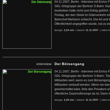
04.11.2007, Berlin - Interview mit Enrico
GDL-Ortsgruppe der Berliner S-Bahn. Nu
bestreiken hätte nicht zum Erfolg geführt
Freitag, der den Streik im Güterverkehr er
Bahnchef Mehdorn schlecht. Die Art und 
Öffentlichkeit angegriffen wurde, hat zu 
laenge:
2,24 min
| datum:
11.11.2007
|
video-h
interview
Der Börsengang
04.11.2007, Berlin - Interview mit Enrico
GDL-Ortsgruppe der Berliner S-Bahn. "Di
Milliarden wert, wenn es zum Börsengang
MIlliarden verkauft werden. Wenn sie dan
gewirtschaftet wäre, fiele den Privatiers ei
öffentliche Daseinsfürsorge da ist. Dann 
laenge:
3,28 min
| datum:
11.11.2007
|
video-h