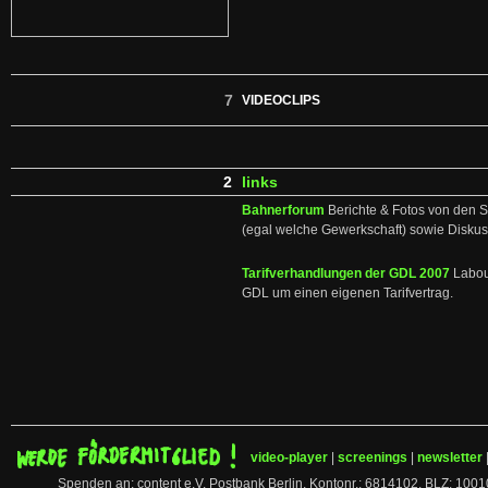
7
VIDEOCLIPS
2
links
Bahnerforum
Berichte & Fotos von den S
(egal welche Gewerkschaft) sowie Disku
Tarifverhandlungen der GDL 2007
Labou
GDL um einen eigenen Tarifvertrag.
video-player
|
screenings
|
newsletter
Spenden an: content e.V. Postbank Berlin, Kontonr.: 6814102, BLZ: