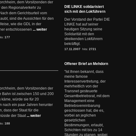
 Forchheim, dem Vorsitzenden der
DIE LINKE solidarisiert
r den Regionalverkehr zu
sich mit den Lokführern
. Nach dem Gerichtsurteil vom
laubt, sind die Aussichten für den
Der Vorstand der Partei DIE
Weise, wie die GDL in der
LINKE hat auf seiner
heutigen Sitzung seine
einer entschlossenen
... weiter
Solidarität mit den
its:
177
streikenden Lokführern
bekräftigt.
17.11.2007
hits:
2721
Offener Brief an Mehdorn
"Ist Ihnen bekannt, dass
meine famose
Interessenvertretung, der
mehrheitlich von der
 Forchheim, dem Vorsitzenden der
Transnet gesteuerte
e Bahn ist zwischen 150 und 200
Gesamtbetriebsrat, mit dem
 käme, würde sie für 20
Management eine
n nach ein paar Jahren herunter
Betriebsvereinbarung
n, dass der Staat für die
geschlossen hat, die es,
vorbei an jeglichen
müsste der Staat
... weiter
gesetzlichen
its:
188
Bestimmungen, erlaubt,
Schichten mit bis zu 14
Stunden zu planen, wobei