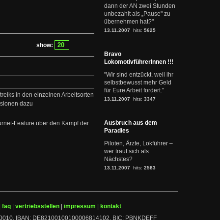
dann der AN zwei Stunden
unbezahlt als „Pause" zu
übernehmen hat?"
13.11.2007
hits:
5625
show:
Bravo
LokomotivführerInnen !!!
"Wir sind entzückt, weil ihr
selbstbewusst mehr Geld
für Eure Arbeit fordert."
treiks in den einzelnen Arbeitsorten
13.11.2007
hits:
3347
ssionen dazu
Ausbruch aus dem
rnet-Feature über den Kampf der
Paradies
Piloten, Ärzte, Lokführer –
wer traut sich als
Nächstes?
13.11.2007
hits:
2583
|
faq
|
vertriebsstellen
|
impressum
|
kontakt
 10010010, IBAN: DE82100100100006814102, BIC: PBNKDEFF