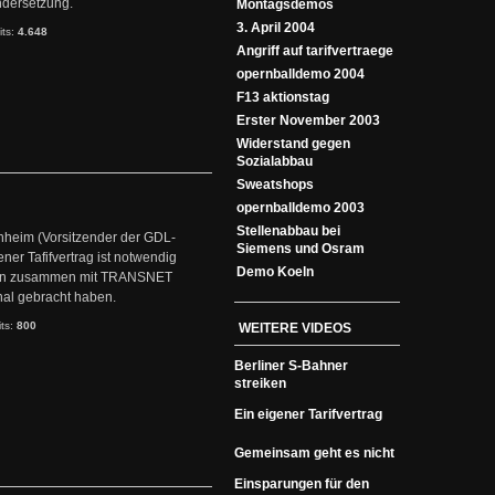
ndersetzung.
Montagsdemos
3. April 2004
its:
4.648
Angriff auf tarifvertraege
opernballdemo 2004
F13 aktionstag
Erster November 2003
Widerstand gegen
Sozialabbau
Sweatshops
opernballdemo 2003
Stellenabbau bei
chheim (Vorsitzender der GDL-
Siemens und Osram
ner Tafifvertrag ist notwendig
Demo Koeln
gen zusammen mit TRANSNET
nal gebracht haben.
its:
800
WEITERE VIDEOS
Berliner S-Bahner
streiken
Ein eigener Tarifvertrag
Gemeinsam geht es nicht
Einsparungen für den