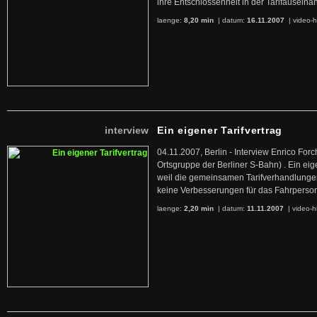
ihre Entschlossenheit in der Tarifauseina
laenge:
8,20 min
| datum:
16.11.2007
|
video-h
interview
Ein eigener Tarifvertrag
04.11.2007, Berlin - Interview Enrico For
Ortsgruppe der Berliner S-Bahn) . Ein eige
weil die gemeinsamen Tarifverhandlun
keine Verbesserungen für das Fahrperso
laenge:
2,20 min
| datum:
11.11.2007
|
video-h