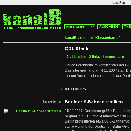
·
kanalB.at
AUSGABEN
THE
kanalB
/
themen
/
Klassenkampf
GDL Streik
|
7 videoclips
|
2 links
|
kommentare
Enrico Forchheim ist Vorsitzender der GD
Das Interview fand am 4.11.2007 statt. Di
langen Auseinandersetzung mit der Deut
7
VIDEOCLIPS
kurzdoku
Berliner S-Bahner streiken
15.11.2007: Der bisher größte Bahnstreik
beginnt, die GDL streikt bundesweit im G
Berlin protestierten etwa 80 S-Bahner v
starre Haltung der Deutschen Bahn AG u