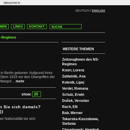
labournet.tv
/
DEUTSCH
ENGLISH
MEN
LINKS
KONTAKT
S-Regimes
WEITERE THEMEN
ZeitzeugInnen des NS-
Regimes
Knorr, Lorenz
n Berlin geboren. Aufgrund ihres
Zablatnik, Ana
 Eltern 1933 vor den Übergriffen der
Margot ...
mehr
Kolenik, Lipej
Verdel, Romana
show:
Schulz, Erwin
Dušek, Veroslav
en Sie sich damals?
Rach, Elli
))
Bab, Werner
r Nationalität sie sich
Tokarska-Kaszubowa,
Stefania
Chrushynski, Hendryk