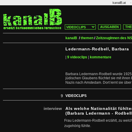
·
kanalB.at
AUSGABEN
THE
kanalB
/
themen
/
ZeitzeugInnen des N
Ledermann-Rodbell, Barbara
|
9 videoclips
|
kommentare
Barbara Ledermann-Rodbell wurde 1925 i
jüdischen Glaubens flüchtet sie mit ihren
Nazis nach Amstedam. Dort lernt sie über 
9
VIDEOCLIPS
interview
Als welche Nationalität fühlt
(Barbara Ledermann - Rodbell
Frau Ledermann-Rodbell erzählt, zu welche
zugehörig fühlte.