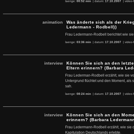
laenge:
00:52 min
| datum:
17.10.2007
|
video-
animation
Was änderte sich als der Kri
Ledermann - Rodbell))
Frau Ledermann-Rodbell berichtet wie sie
laenge:
03:36 min
| datum:
17.10.2007
|
video-
interview
Können Sie sich an den letzte
Eltern erinnern? (Barbara Led
Frau Lederman-Rodbell erzählt, wie sie v
Untergrund flüchtet und den Moment, als si
sah.
laenge:
08:24 min
| datum:
17.10.2007
|
video-
interview
Können Sie sich an den Momen
erinnern? (Barbara Ledermann
Frau Ledermann-Rodbell erzählt, wie sie 
Kapitulation Deutschlands erlebte.