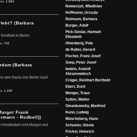
hits:
1.004
Nowavzyk, Wladislav
Hoffmann, Urszula
Reimann, Barbara
rlebt? (Barbara
Burger, Adolf
Pick-Goslar, Hannah
Kindheit in Berlin.
Elisabeth
Hinenberg, Pola
ts:
752
de Ruiter, Gerard
Fischer, Franz Josef
Snep, Peter Josef
rdam (Barbara
Iwakin, Anatoli
Abramowitsch
vor den Nazis von Berlin nach
Crüger, Reinhart Berthold
Ebert, Dorit
ts:
1.109
Menger, Truus
Sylten, Walter
Omankowsky, Manfred
Margot Frank
Kann, Ludwig
rmann - Rodbell))
Müncheberg, Hans
in Amsterdam erst Margot und
Schuster, Gisela
Frickel, Heinrich