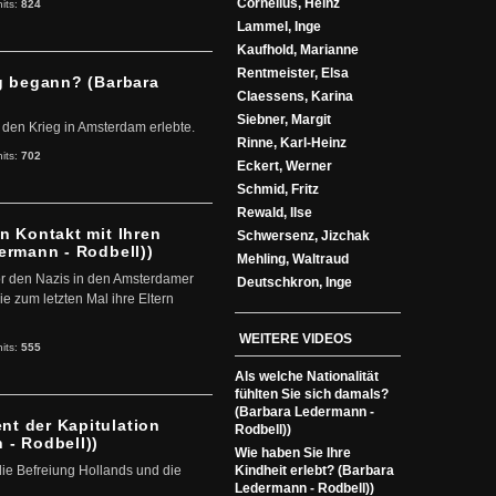
Cornelius, Heinz
hits:
824
Lammel, Inge
Kaufhold, Marianne
Rentmeister, Elsa
eg begann? (Barbara
Claessens, Karina
Siebner, Margit
 den Krieg in Amsterdam erlebte.
Rinne, Karl-Heinz
hits:
702
Eckert, Werner
Schmid, Fritz
Rewald, Ilse
n Kontakt mit Ihren
Schwersenz, Jizchak
ermann - Rodbell))
Mehling, Waltraud
or den Nazis in den Amsterdamer
Deutschkron, Inge
e zum letzten Mal ihre Eltern
WEITERE VIDEOS
hits:
555
Als welche Nationalität
fühlten Sie sich damals?
(Barbara Ledermann -
t der Kapitulation
Rodbell))
 - Rodbell))
Wie haben Sie Ihre
die Befreiung Hollands und die
Kindheit erlebt? (Barbara
Ledermann - Rodbell))