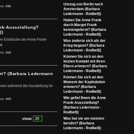
Umzug von Berlin nach
hits:
596
Amsterdam (Barbara
Ledermann - Rodbell))
Haben Sie Anne Frank
durch Margot Frank
ank-Aussstellung?
kennengelernt? (Barbara
))
Ledermann - Rodbell))
re Eindrücke der Anne Frank-
Was änderte sich als der
in
.
Krieg begann? (Barbara
Ledermann - Rodbell))
hits:
260
Können Sie sich an den
letzten Kontakt mit Ihren
Eltern erinnern? (Barbara
Ledermann - Rodbell))
hrt? (Barbara Ledermann
Können Sie sich an den
Moment der Kapitulation
nen während der Ausstellung im
erinnern? (Barbara
Ledermann - Rodbell))
Wie gefiel Ihnen die Anne
hits:
305
Frank-Aussstellung?
(Barbara Ledermann -
Rodbell))
Was hat sie am meisten
show:
berührt? (Barbara
Ledermann - Rodbell))