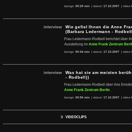
laenge:
05:29 min
| datum:
17.10.2007
|
video-
interview
Wie gefiel Ihnen die Anne Fr
(Barbara Ledermann - Rodbell
Frau Ledermann-Rodbell berichtet über ih
Ausstellung im
Anne Frank Zentrum Berl
laenge:
00:44 min
| datum:
17.10.2007
|
video-
interview
Was hat sie am meisten berü
- Rodbell))
Frau Ledermann-Rodbell über ihre Emotio
Anne Frank Zentrum Berlin
.
laenge:
00:56 min
| datum:
17.10.2007
|
video-
9
VIDEOCLIPS