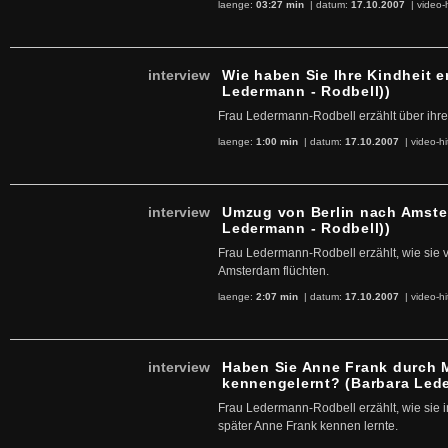
laenge:
03:27 min
| datum:
17.10.2007
|
video-
interview
Wie haben Sie Ihre Kindheit e
Ledermann - Rodbell))
Frau Ledermann-Rodbell erzählt über ihre 
laenge:
1:00 min
| datum:
17.10.2007
|
video-hi
interview
Umzug von Berlin nach Amste
Ledermann - Rodbell))
Frau Ledermann-Rodbell erzählt, wie sie 
Amsterdam flüchten.
laenge:
2:07 min
| datum:
17.10.2007
|
video-hi
interview
Haben Sie Anne Frank durch 
kennengelernt? (Barbara Lede
Frau Ledermann-Rodbell erzählt, wie sie 
später Anne Frank kennen lernte.