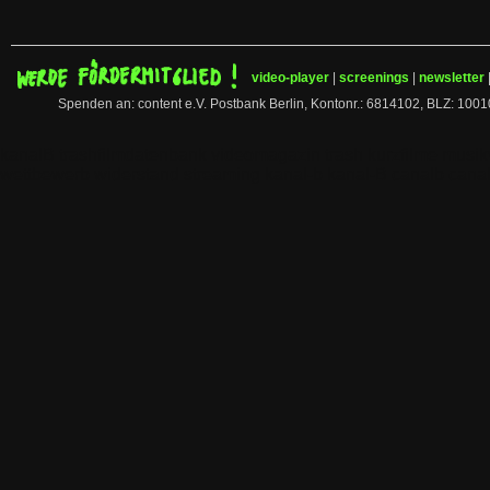
video-player
|
screenings
|
newsletter
Spenden an: content e.V. Postbank Berlin, Kontonr.: 6814102, BLZ:
kanalB trashfilmdatenbank videomagazin trash kurzfilme musi
wettbewerb widerstand streaming kanal-b kanal-B canalb canal