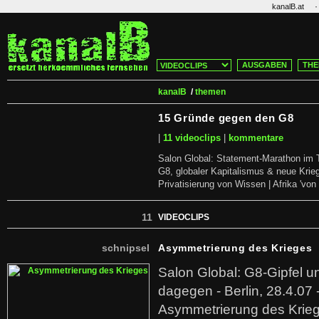
·
kanalB.at
AUSGABEN
THE
kanalB
/
themen
15 Gründe gegen den G8
|
11 videoclips
|
kommentare
Salon Global: Statement-Marathon im T
G8, globaler Kapitalismus & neue Krieg
Privatisierung von Wissen | Afrika 'von
11
VIDEOCLIPS
schnipsel
Asymmetrierung des Krieges
Salon Global: G8-Gipfel 
dagegen - Berlin, 28.4.07 -
Asymmetrierung des Krieg