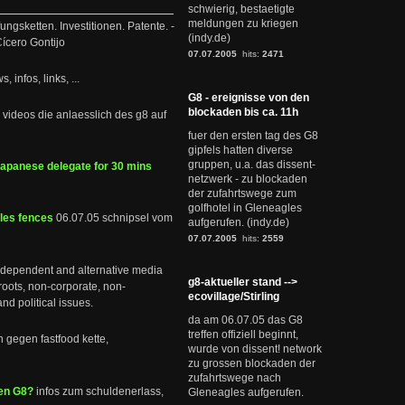
schwierig, bestaetigte
meldungen zu kriegen
ngsketten. Investitionen. Patente. -
(indy.de)
ícero Gontijo
07.07.2005
hits:
2471
, infos, links, ...
G8 - ereignisse von den
blockaden bis ca. 11h
u videos die anlaesslich des g8 auf
fuer den ersten tag des G8
gipfels hatten diverse
gruppen, u.a. das dissent-
Japanese delegate for 30 mins
netzwerk - zu blockaden
der zufahrtswege zum
golfhotel in Gleneagles
les fences
06.07.05 schnipsel vom
aufgerufen. (indy.de)
07.07.2005
hits:
2559
independent and alternative media
g8-aktueller stand -->
sroots, non-corporate, non-
ecovillage/Stirling
nd political issues.
da am 06.07.05 das G8
treffen offiziell beginnt,
 gegen fastfood kette,
wurde von dissent! network
zu grossen blockaden der
zufahrtswege nach
en G8?
infos zum schuldenerlass,
Gleneagles aufgerufen.