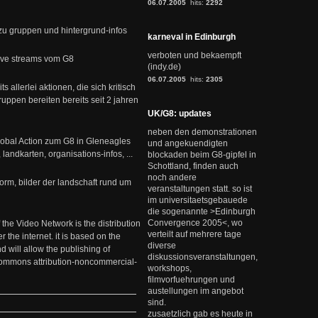
06.07.2005
hits:
2292
 zu gruppen und hintergrund-infos
karneval in Edinburgh
verboten und bekaempft
live streams vom G8
(indy.de)
06.07.2005
hits:
2305
ts allerlei aktionen, die sich kritisch
uppen bereiten bereits seit 2 jahren
UK/G8: updates
neben den demonstrationen
obal Action zum G8 in Gleneagles
und angekuendigten
 landkarten, organisations-infos, ...
blockaden beim G8-gipfel in
Schottland, finden auch
noch andere
orm, bilder der landschaft rund um
veranstaltungen statt. so ist
im universitaetsgebauede
die sogenannte >Edinburgh
Convergence 2005<, wo
 the Video Network is the distribution
verteilt auf mehrere tage
r the internet. it is based on the
diverse
 will allow the publishing of
diskussionsveranstaltungen,
 commons attribution-noncommercial-
workshops,
filmvorfuehrungen und
austellungen im angebot
sind.
zusaetzlich gab es heute in