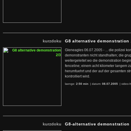
kurzdoku
G8 alternative demonstration 
Gleneagles 06.07.2005 - ... die polizei k
demonstranten nicht standhalten; die g
weitergeleitet wo die demonstration begin
fenceline; einem acht kilometer langem 
herumfuehrt und der auf der gesamten str
kontrolliert wird.
laenge:
2:50 min
| datum:
08.07.2005
|
video-h
kurzdoku
G8-alternative demonstration 