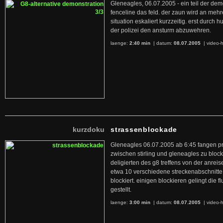
Gleneagles, 06.07.2005 - ein teil der de
fenceline das feld. der zaun wird an mehr
situation eskaliert kurzzeitig. erst durch
der polizei den ansturm abzuwehren.
laenge:
2:40 min
| datum:
08.07.2005
|
video-h
kurzdoku
strassenblockade
Gleneagles 06.07.2005 ab 6:45 fangen pro
zwischen stirling und gleneagles zu bloc
deligierten des g8 treffens von der anrei
etwa 10 verschiedene streckenabschnitte
blockiert. einigen blockieren gelingt die 
gestellt.
laenge:
3:00 min
| datum:
08.07.2005
|
video-h