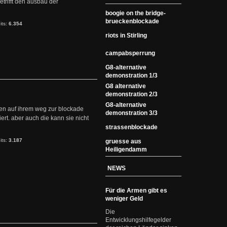
etrifft den ausbau der
boogie on the bridge-
brueckenblockade
its:
6.354
riots in Stirling
campabsperrung
G8-alternative
demonstration 1/3
G8 alternative
demonstration 2/3
G8-alternative
den auf ihrem weg zur blockade
demonstration 3/3
ert. aber auch die kann sie nicht
strassenblockade
its:
3.187
gruesse aus
Heiligendamm
NEWS
Für die Armen gibt es
weniger Geld
Die
Entwicklungshilfegelder