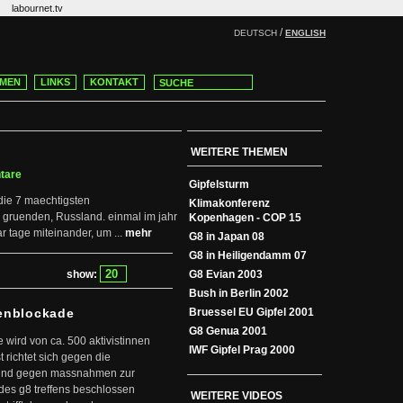
labournet.tv
/
DEUTSCH
ENGLISH
MEN
LINKS
KONTAKT
WEITERE THEMEN
tare
Gipfelsturm
 die 7 maechtigsten
Klimakonferenz
n gruenden, Russland. einmal im jahr
Kopenhagen - COP 15
r tage miteinander, um ...
mehr
G8 in Japan 08
G8 in Heiligendamm 07
show:
G8 Evian 2003
Bush in Berlin 2002
kenblockade
Bruessel EU Gipfel 2001
G8 Genua 2001
wird von ca. 500 aktivistinnen
IWF Gipfel Prag 2000
t richtet sich gegen die
und gegen massnahmen zur
 des g8 treffens beschlossen
WEITERE VIDEOS