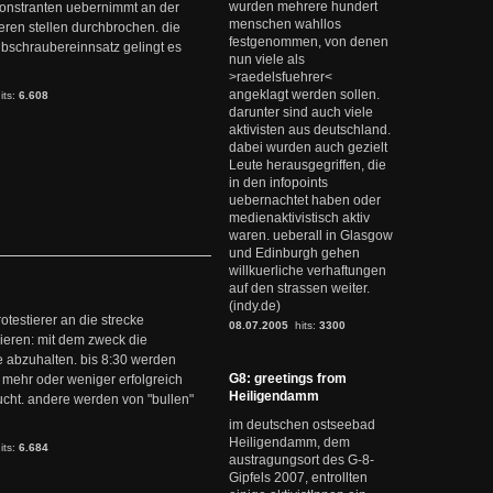
wurden mehrere hundert
monstranten uebernimmt an der
menschen wahllos
eren stellen durchbrochen. die
festgenommen, von denen
 hubschraubereinnsatz gelingt es
nun viele als
>raedelsfuehrer<
angeklagt werden sollen.
its:
6.608
darunter sind auch viele
aktivisten aus deutschland.
dabei wurden auch gezielt
Leute herausgegriffen, die
in den infopoints
uebernachtet haben oder
medienaktivistisch aktiv
waren. ueberall in Glasgow
und Edinburgh gehen
willkuerliche verhaftungen
auf den strassen weiter.
(indy.de)
testierer an die strecke
08.07.2005
hits:
3300
kieren: mit dem zweck die
se abzuhalten. bis 8:30 werden
G8: greetings from
 mehr oder weniger erfolgreich
Heiligendamm
flucht. andere werden von "bullen"
im deutschen ostseebad
Heiligendamm, dem
its:
6.684
austragungsort des G-8-
Gipfels 2007, entrollten