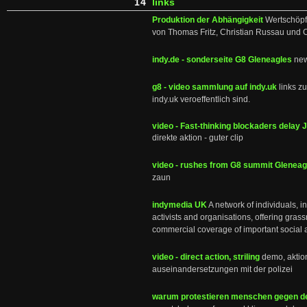
14
links
Produktion der Abhängigkeit
Wertschöpfu
von Thomas Fritz, Christian Russau und C
indy.de - sonderseite G8 Gleneagles
news
g8 - video sammlung auf indy.uk
links z
indy.uk veroeffentlich sind.
video - Fast-thinking blockaders delay 
direkte aktion - guter clip
video - rushes from G8 summit Gleneag
zaun
indymedia UK
A network of individuals, 
activists and organisations, offering gras
commercial coverage of important social a
video - direct action, striling
demo, aktion
auseinandersetzungen mit der polizei
warum protestieren menschen gegen d