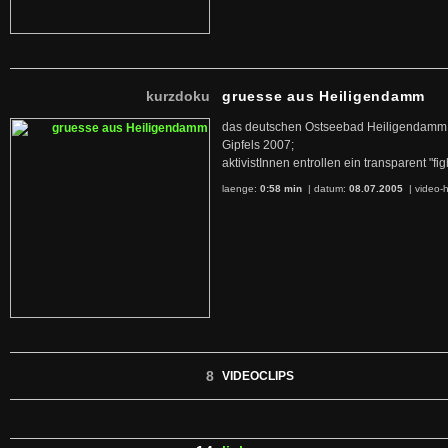
kurzdoku
gruesse aus Heiligendamm
das deutschen Ostseebad Heiligendamm i
Gipfels 2007;
aktivistInnen entrollen ein transparent "fi
laenge:
0:58 min
| datum:
08.07.2005
|
video-h
8
VIDEOCLIPS