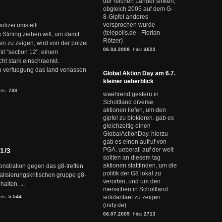
der reichen Länder sinken,
obgleich 2005 auf dem G-
8-Gipfel anderes
versprochen wurde
olizei umstellt.
(telepolis.de - Florian
Stirling ziehen will, um damit
Rötzer)
nnen zu zeigen, wird von der polzei
06.04.2008
hits:
4623
t "section 12", einem
ht stark einschraenkt.
en verfuegung das land verlassen
Global Aktion Day am 6.7.
kleiner ueberblick
its:
733
waehrend gestern in
Schottland diverse
aktionen liefen, um den
gipfel zu blokieren. gab es
gleichzeitig einen
GlobalActionDay. hierzu
gab es einen aufruf von
PGA. ueberall auf der welt
1/3
sollten an diesem tag
aktionen stattfinden, um die
nstration gegen das g8-treffen
politik der G8 lokal zu
lisierungskritischen gruppe g8-
verorten, und um den
alten. ...
menschen in Schottland
its:
5.544
solidaritaet zu zeigen.
(indy.de)
08.07.2005
hits:
2713