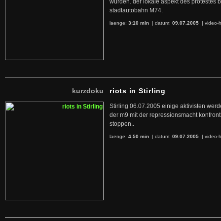
wurden. der lokale aspekt des protestes b
stadtautobahn M74.
laenge:
3:10 min
| datum:
09.07.2005
|
video-h
kurzdoku
riots in Stirling
Stirling 06.07.2005 einige aktivisten wer
der m9 mit der repressionsmacht konfronti
stoppen..
laenge:
4.50 min
| datum:
09.07.2005
|
video-h