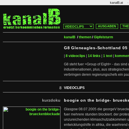
·
kanalB.at
AUSGABEN
THE
kanalB
/
themen
/
Gipfelsturm
G8 Gleneagles-Schottland 05
|
8 videoclips
|
14 links
|
1 text
|
kommen
G8 steht fuer >Group of Eight< - das sind
industrienationen, plus, aus strategische
verbringen deren regierungschefs ein paa
8
VIDEOCLIPS
kurzdoku
boogie on the bridge- bruec
Glasgow 08.07.2005 die georgeV bruecke 
fuer mehrere stunden blockiert. der protes
unzureichenden klimaschutzabkommen 
entwicklungshilfe in afrika, die waehrend