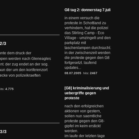
G8 tag 2: donnerstag 7.juli
in einem versuch die
proteste in Schottland zu
verhindern, hat die polizei
das Stirling Camp - Eco
Village - umzingelt und den
parkplatz mit
2/3
taschenlampen durchsucht.
in der zwischenzeit werden
onnte dem druck der
die proteste gegen den G8
ruppen werden nach Gleneagles
fortgesetzt. laufend
nt. der zug endet an der sog.
updates...
zaun der um den konferenzort
08.07.2005
hits:
2467
ecke von polizeikraeften
[G8] kriminalisierung und
its:
4.775
uebergriffe gegen
proteste
nach den erfolgreichen
aktionen von gestern,
sollen nun saemtliche
proteste gegen den G8-
gipfel im keim erstickt
werden.
3/3
im laufe der letzten tage