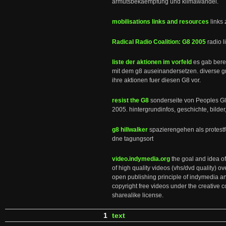
armutsbekaempfung und klimawandel.
mobilisations links and resources
links
Radical Radio Coalition: G8 2005
radio 
liste der aktionen im vorfeld
es gab berei
mit dem g8 auseinandersetzen. diverse gr
ihre aktionen fuer diesen G8 vor.
resist the G8
sonderseite von Peoples Gl
2005. hintergrundinfos, geschichte, bilder,
g8 hillwalker
spazierengehen als protestf
dne tagungsort
video.indymedia.org
the goal and idea of
of high quality videos (vhs/dvd quality) ove
open publishing principle of indymedia and
copyright free videos under the creative
sharealike license.
1
text