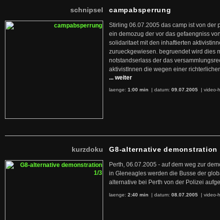
schnipsel
campabsperrung
Stirling 06.07.2005 das camp ist von der p
ein demozug der vor das gefaengniss von 
solidaritaet mit den inhaftierten aktivisti
zurueckgewiesen. begruendet wird dies mi
notstandserlass der das versammlungsrec
aktivistInnen die wegen einer richterlich
... weiter
laenge:
1:00 min
| datum:
09.07.2005
|
video-h
kurzdoku
G8-alternative demonstration 
Perth, 06.07.2005 - auf dem weg zur demo
in Gleneagles werden die Busse der globa
alternative bei Perth von der Polizei aufgeh
laenge:
2:40 min
| datum:
08.07.2005
|
video-h