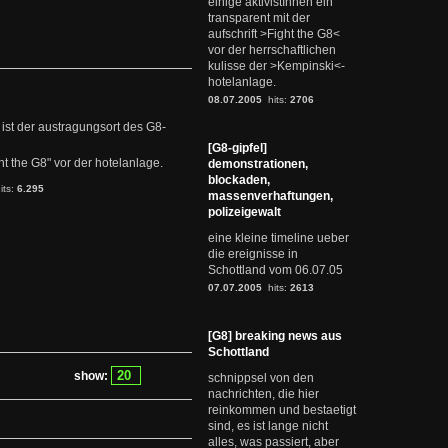
einige aktivistInnen ein
transparent mit der
aufschrift >Fight the G8<
vor der herrschaftlichen
kulisse der >Kempinski<-
hotelanlage.
08.07.2005
hits:
2706
st der austragungsort des G8-
[G8-gipfel]
ght the G8" vor der hotelanlage.
demonstrationen,
blockaden,
its:
6.295
massenverhaftungen,
polizeigewalt
eine kleine timeline ueber
die ereignisse in
Schottland vom 06.07.05
07.07.2005
hits:
2613
[G8] breaking news aus
Schottland
show:
schnippsel von den
nachrichten, die hier
reinkommen und bestaetigt
sind, es ist lange nicht
alles, was passiert, aber