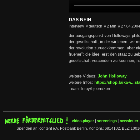
DAS NEIN
interview // deutsch
//
2 Min
//
27.04.200
der ausgangspunkt von Holloways philo
der gesellschaft, in der wir leben. wir 
der revolution zurueckkommen, aber nic
frueher": die idee, erst den staat zu 
gesellschaft veraendern zu koennen, ha
weitere Videos:
John Holloway
weitere Infos:
https://shop.laika-v...s
Team: leroy/bjoern/zen
video-player
|
screenings
|
newsletter
Spenden an: content e.V. Postbank Berlin, Kontonr.: 6814102, BLZ: