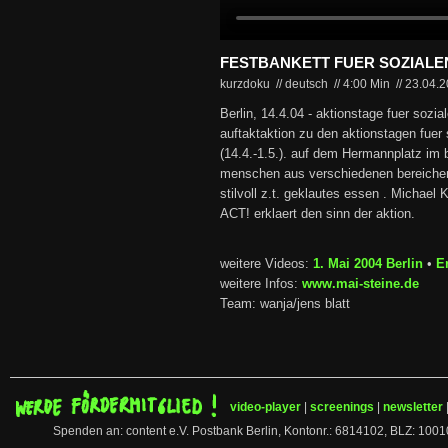
FESTBANKETT FUER SOZIALE
kurzdoku // deutsch
//
4:00 Min
//
23.04.
Berlin, 14.4.04 - aktionstage fuer sozial
auftaktaktion zu den aktionstagen fuer 
(14.4.-1.5.). auf dem Hermannplatz im
menschen aus verschiedenen bereich
stilvoll z.t. geklautes essen . Michae
ACT! erklaert den sinn der aktion.
weitere Videos:
1. Mai 2004 Berlin
•
E
weitere Infos:
www.mai-steine.de
Team: wanja/jens blatt
video-player
|
screenings
|
newsletter
Spenden an: content e.V. Postbank Berlin, Kontonr.: 6814102, BLZ: