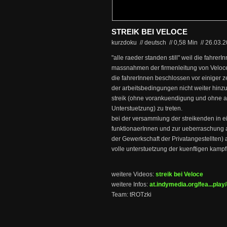
STREIK BEI VELOCE
kurzdoku // deutsch
//
0,58 Min
//
26.03.
"alle raeder standen still" weil die fahrer
massnahmen der firmenleitung von Veloce 
die fahrerInnen beschlossen vor einiger z
der arbeitsbedingungen nicht weiter hinz
streik (ohne vorankuendigung und ohne a
Unterstuetzung) zu treten.
bei der versammlung der streikenden in 
funktionaerInnen und zur ueberraschung a
der Gewerkschaft der Privatangestellten
volle unterstuetzung der kuenftigen kam
weitere Videos:
streik bei Veloce
weitere Infos:
at.indymedia.org/fea...pla
Team: tROTzki