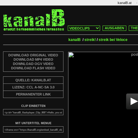
·
kanalB.at
AUSGABEN
THE
kanalB
/
streik!
/
streik bei Veloce
DOWNLOAD ORIGINAL VIDEO
DOWNLOAD MP4 VIDEO
DOWNLOAD OGV VIDEO
DOWNLOAD FLASH VIDEO
QUELLE: KANALB.AT
LIZENZ: CCL A-NC-SA 3.0
PERMANENTER LINK
CLIP EINBETTEN
MIT UNTERTITEL MENUE