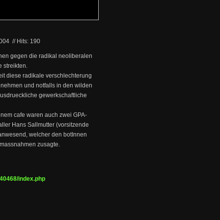
2004
//
Hits: 190
Innen gegen die radikal neoliberalen
streikten.
eit diese radikale verschlechterung
unehmen und notfalls in den wilden
usdrueckliche gewerkschaftliche
einem cafe waren auch zwei GPA-
ller Hans Sallmutter (vorsitzende
) anwesend, welcher den botInnen
pfmassnahmen zusagte.
y/40468/index.php