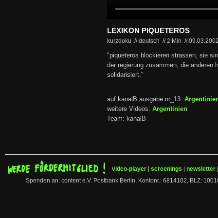
LEXIKON PIQUETEROS
kurzdoku // deutsch
//
2 Min
//
09.03.200
"piqueteros blockieren strassen, sie sind
der regierung zusammen, die anderen 
solidarisiert."
auf kanalB ausgabe nr_13:
Argentinie
weitere Videos:
Argentinien
Team: kanalB
video-player
|
screenings
|
newsletter
Spenden an: content e.V. Postbank Berlin, Kontonr.: 6814102, BLZ: