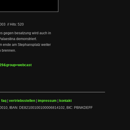
2003
//
Hits: 520
ges gegen besatzung wird auch in
Palaestina demonstriert.
lem ende am Stephansplatz weiter
n brennen.
0729&group=webcast
|
faq
|
vertriebsstellen
|
impressum
|
kontakt
 10010010, IBAN: DE82100100100006814102, BIC: PBNKDEFF