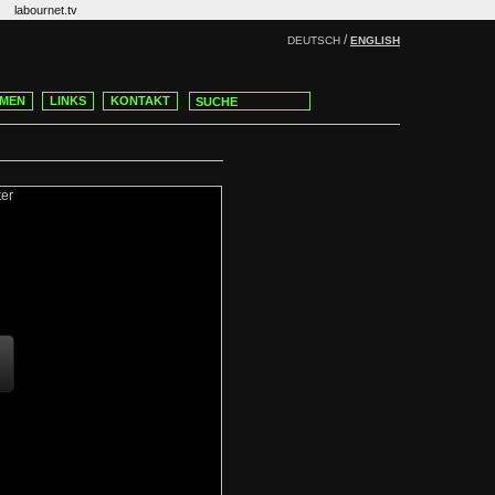
labournet.tv
/
DEUTSCH
ENGLISH
MEN
LINKS
KONTAKT