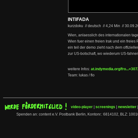
INTIFADA
kurzdoku // deutsch
//
4,24 Min
//
30.09.
Wien, anlaesslich des internationalen ta
Wien fuer einen freien Irak und ein freies 
ein teil der demo zieht nach dem offiziel
zur US-botschaft, wo wiederum US-fahne
weitere Infos:
at.indymedia.org/fro...=3
Team: lukas / flo
video-player
|
screenings
|
newsletter
Spenden an: content e.V. Postbank Berlin, Kontonr.: 6814102, BLZ: