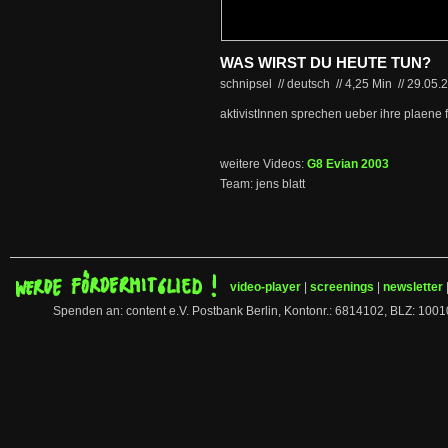
WAS WIRST DU HEUTE TUN?
schnipsel // deutsch
//
4,25 Min
//
29.05.
aktivistInnen sprechen ueber ihre plaene 
weitere Videos:
G8 Evian 2003
Team: jens blatt
video-player
|
screenings
|
newsletter
Spenden an: content e.V. Postbank Berlin, Kontonr.: 6814102, BLZ: