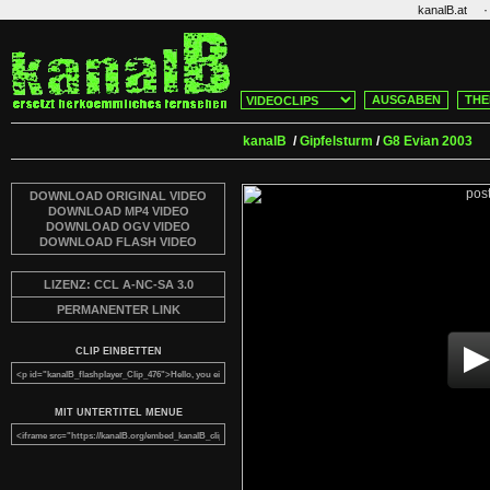
·
kanalB.at
AUSGABEN
THE
kanalB
/
Gipfelsturm
/
G8 Evian 2003
DOWNLOAD ORIGINAL VIDEO
DOWNLOAD MP4 VIDEO
DOWNLOAD OGV VIDEO
DOWNLOAD FLASH VIDEO
LIZENZ: CCL A-NC-SA 3.0
PERMANENTER LINK
CLIP EINBETTEN
MIT UNTERTITEL MENUE