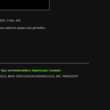
2003
//
Hits: 394
fuer aktionen gegen das g8-treffen.
|
faq
|
vertriebsstellen
|
impressum
|
kontakt
 10010010, IBAN: DE82100100100006814102, BIC: PBNKDEFF