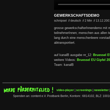
GEWERKSCHAFTSDEMO
schnipsel // deutsch
//
2 Min
//
13.12.20
grosse gewerkschafterInnendemo mit 
teilnehmerInnen; menschen aus allen t
lang durch eine menschenleere vorstad
abtransportiert.
auf kanalB ausgabe nr_12:
Bruessel E
weitere Videos:
Bruessel EU Gipfel 2
Team: kanalB
video-player
|
screenings
|
newsletter
Spenden an: content e.V. Postbank Berlin, Kontonr.: 6814102, BLZ: