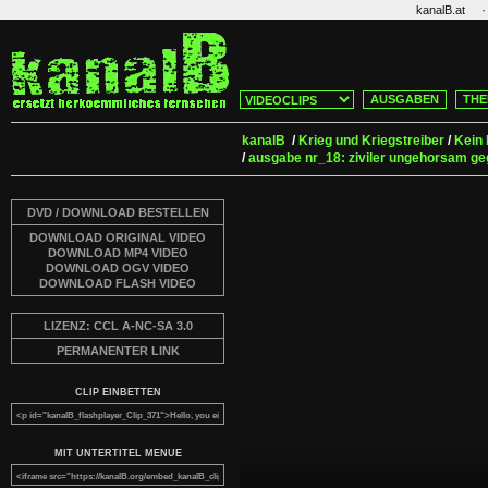
·
kanalB.at
AUSGABEN
THE
kanalB
/
Krieg und Kriegstreiber
/
Kein 
/
ausgabe nr_18: ziviler ungehorsam ge
DVD / DOWNLOAD BESTELLEN
DOWNLOAD ORIGINAL VIDEO
DOWNLOAD MP4 VIDEO
DOWNLOAD OGV VIDEO
DOWNLOAD FLASH VIDEO
LIZENZ: CCL A-NC-SA 3.0
PERMANENTER LINK
CLIP EINBETTEN
MIT UNTERTITEL MENUE