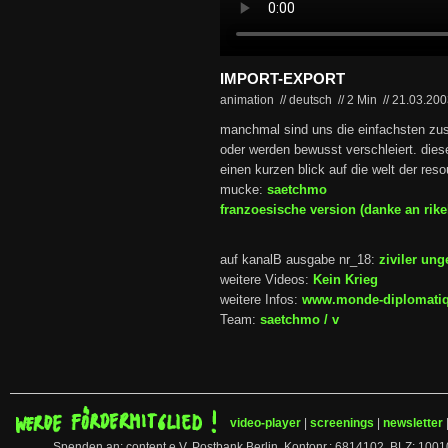
IMPORT-EXPORT
animation // deutsch
//
2 Min
//
21.03.20
manchmal sind uns die einfachsten z
oder werden bewusst verschleiert. diese
einen kurzen blick auf die welt der res
mucke:
saetchmo
franzoesische version (danke an rike
auf kanalB ausgabe nr_18:
ziviler un
weitere Videos:
Kein Krieg
weitere Infos:
www.monde-diplomatiqu
Team:
saetchmo / v
video-player
|
screenings
|
newsletter
Spenden an: content e.V. Postbank Berlin, Kontonr.: 6814102, BLZ: