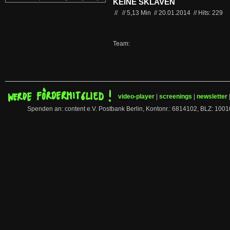
KEINE SKLAVEN
//
//
5,13 Min
//
20.01.2014
//
Hits: 229
Team:
video-player
|
screenings
|
newsletter
Spenden an: content e.V. Postbank Berlin, Kontonr.: 6814102, BLZ: