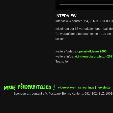
INTERVIEW
interview // deutsch
//
4,38 Min
//
04.03.
mit einem der 65 verhafteten opernball d
"[...]worauf der eine beamte meint, ob sie 
sollten.."
weitere Videos:
opernballdemo 2003
weitere Infos:
at.indymedia.org/fro...=2
Team: flo
video-player
|
screenings
|
newsletter
Spenden an: content e.V. Postbank Berlin, Kontonr.: 6814102, BLZ: