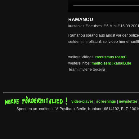
RAMANOU
kurzdoku // deutsch
//
6 Min
//
16.09.200
Ramanou sprang aus angst vor der polizei
seitdem im rollstuhl. solivideo hier erhaelt
weitere Videos:
rassismus toetet!
weitere Infos:
mailto:zen@kanalB.de
Team: mylene teixeira
video-player
|
screenings
|
newsletter
Spenden an: content e.V. Postbank Berlin, Kontonr.: 6814102, BLZ: