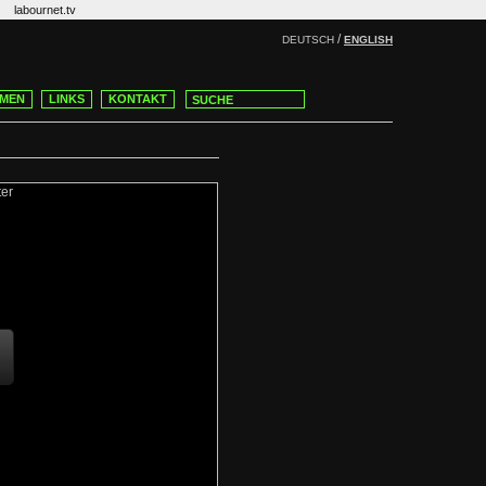
labournet.tv
/
DEUTSCH
ENGLISH
MEN
LINKS
KONTAKT