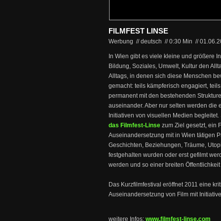
FILMFEST LINSE
Werbung // deutsch
//
0:30 Min
//
01.06.
In Wien gibt es viele kleine und größere In
Bildung, Soziales, Umwelt, Kultur den All
Alltags, in denen sich diese Menschen be
gemacht: teils kämpferisch engagiert, teils
permanent mit den bestehenden Strukture
auseinander. Aber nur selten werden die 
Initiativen von visuellen Medien begleitet.
das Filmfest-Linse
zum Ziel gesetzt, ein 
Auseinandersetzung mit in Wien tätigen Pr
Geschichten, Beziehungen, Träume, Utopie
festgehalten wurden oder erst gefilmt wer
werden und so einer breiten Öffentlichkei
Das Kurzfilmfestival eröffnet 2011 eine kri
Auseinandersetzung von Film mit Initiativ
weitere Infos:
www.filmfest-linse.com