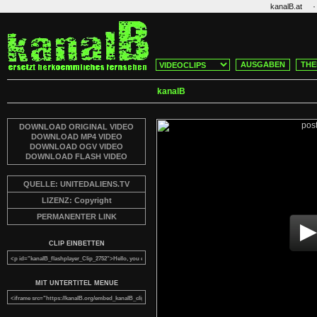
·
kanalB.at
AUSGABEN
THE
kanalB
DOWNLOAD ORIGINAL VIDEO
DOWNLOAD MP4 VIDEO
DOWNLOAD OGV VIDEO
DOWNLOAD FLASH VIDEO
QUELLE: UNITEDALIENS.TV
LIZENZ: Copyright
PERMANENTER LINK
CLIP EINBETTEN
MIT UNTERTITEL MENUE