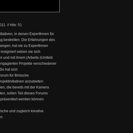
2011
//
Hits: 51
itiativen, in denen ExpertInnen für
tag bestreiten. Die Erfahrungen des
wegen, hat sie zu ExpertInnen
 resigniert setzen sie sich
n und mit ihrem (Arbeits-)Umfeld
engagierten Projekte verschiedener
 So hat sich
Forum für filmische
ojektinitiativen anzubieten:
n, die bereits mit der Kamera
den, sollen Teil dieses Forums
t präsentiert werden können.
tische und zugleich kreative
en.