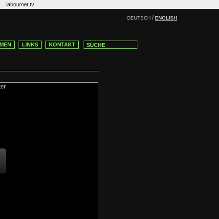
labournet.tv
/
DEUTSCH
ENGLISH
MEN
LINKS
KONTAKT