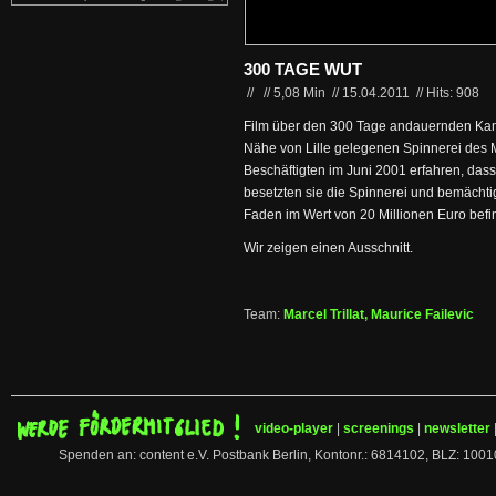
300 TAGE WUT
//
//
5,08 Min
//
15.04.2011
//
Hits: 908
Film über den 300 Tage andauernden Kamp
Nähe von Lille gelegenen Spinnerei des 
Beschäftigten im Juni 2001 erfahren, dass i
besetzten sie die Spinnerei und bemächti
Faden im Wert von 20 Millionen Euro befin
Wir zeigen einen Ausschnitt.
Team:
Marcel Trillat, Maurice Failevic
video-player
|
screenings
|
newsletter
Spenden an: content e.V. Postbank Berlin, Kontonr.: 6814102, BLZ: