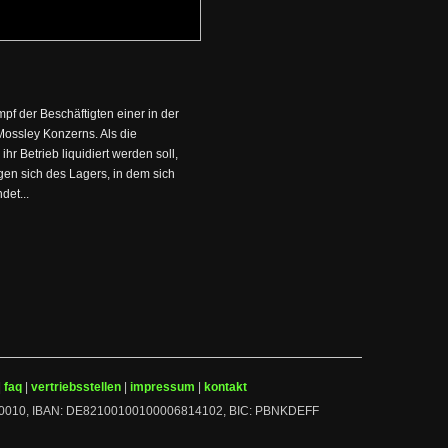
f der Beschäftigten einer in der
Mossley Konzerns. Als die
hr Betrieb liquidiert werden soll,
gen sich des Lagers, in dem sich
det...
|
faq
|
vertriebsstellen
|
impressum
|
kontakt
 10010010, IBAN: DE82100100100006814102, BIC: PBNKDEFF