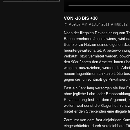
VON -18 BIS +30
//
//
59,07 Min
//
13.04.2011
//
Hits: 312
Nach der illegalen Privatisierung von T
Bauunternehmen Jugoslawiens, wird 
Besitzer zu Nutzen seines eigenen B
heruntergewirtschaftet. Arbeiterwohnu
verkauft, bzw. vermietet werden, obwoh
den 90er Jahren den Arbeiter_innen üb
weigern, auszuziehen, werden die Arbe
neuem Eigentümer schikaniert. Sie be
gegen die unrechtmäßige Privatisieru
Fast ein Jahr lang versorgen sie ihre F
ohne jegliche Lohn- oder Ersatzzahlung
Privatisierung fest mit dem Argument, 
wollen, weil sonst die Klagenflut nicht
bietet er den Streikenden eine illegale 
Zermürbt von dem fast einjährigen Kam
eingeschüchtert durch vergleichbare Fä