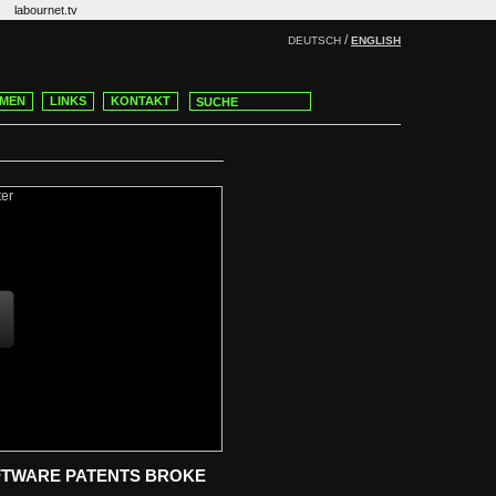
labournet.tv
/
DEUTSCH
ENGLISH
MEN
LINKS
KONTAKT
FTWARE PATENTS BROKE