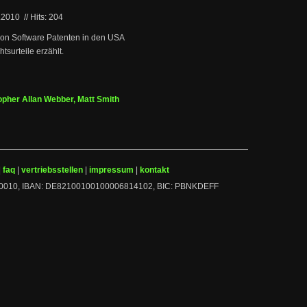
.2010
//
Hits: 204
 von Software Patenten in den USA
surteile erzählt.
opher Allan Webber, Matt Smith
|
faq
|
vertriebsstellen
|
impressum
|
kontakt
 10010010, IBAN: DE82100100100006814102, BIC: PBNKDEFF