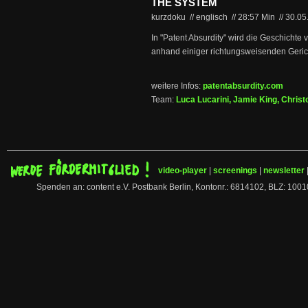
THE SYSTEM
kurzdoku // englisch
//
28:57 Min
//
30.05
In "Patent Absurdity" wird die Geschichte
anhand einiger richtungsweisenden Gericht
weitere Infos:
patentabsurdity.com
Team:
Luca Lucarini, Jamie King, Christ
video-player
|
screenings
|
newsletter
Spenden an: content e.V. Postbank Berlin, Kontonr.: 6814102, BLZ: