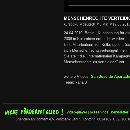
MENSCHENRECHTE VERTEIDIG
kurzdoku // deutsch
//
5 Min
//
12.05.201
24.04.2010, Berlin - Kundgebung für di
2009 in Kolumbien ermordet wurden.
Eine Mitarbeiterin von Kolko spricht üb
sich MenschenrechtsverteidigerInnen 
Sie stellt die "Internationalen Kampagn
Menschenrechte zu verteidigen" vor.
weitere Videos:
San José de Apartad
Team: kanalB
video-player
|
screenings
|
newsletter
Spenden an: content e.V. Postbank Berlin, Kontonr.: 6814102, BLZ: