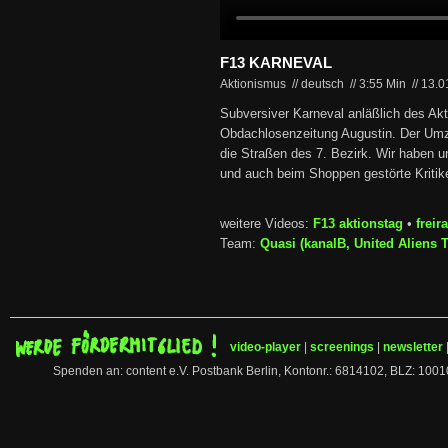
F13 KARNEVAL
Aktionismus // deutsch
//
3:55 Min
//
13.0
Subversiver Karneval anläßlich des Ak
Obdachlosenzeitung Augustin. Der Um
die Straßen des 7. Bezirk. Wir haben 
und auch beim Shoppen gestörte Kritike
weitere Videos:
F13 aktionstag
•
frei
Team:
Quasi (kanalB, United Aliens 
video-player
|
screenings
|
newsletter
Spenden an: content e.V. Postbank Berlin, Kontonr.: 6814102, BLZ: