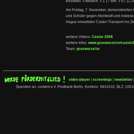
kurzdoku // deutsch
//
1:17 Min
//
07.11.
Am Freitag, 7. November, demonstrierten
und Schüler gegen Atomkraft und insbe
Hague erwarteten Castor-Transport ins Z
weitere Videos:
Castor 2008
weitere Infos:
www.graswurzel.tv/castor
Team:
graswurzel.tv
video-player
|
screenings
|
newsletter
Spenden an: content e.V. Postbank Berlin, Kontonr.: 6814102, BLZ: