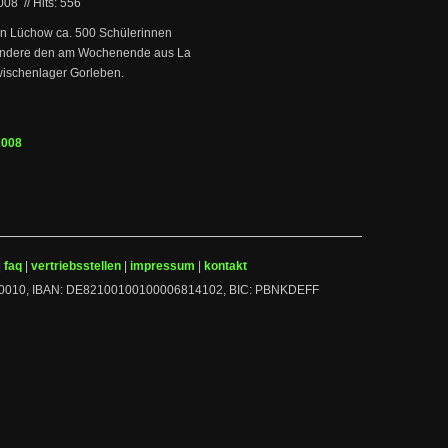
2008
//
Hits: 556
 in Lüchow ca. 500 Schülerinnen
sondere den am Wochenende aus La
wischenlager Gorleben.
2008
|
faq
|
vertriebsstellen
|
impressum
|
kontakt
 10010010, IBAN: DE82100100100006814102, BIC: PBNKDEFF