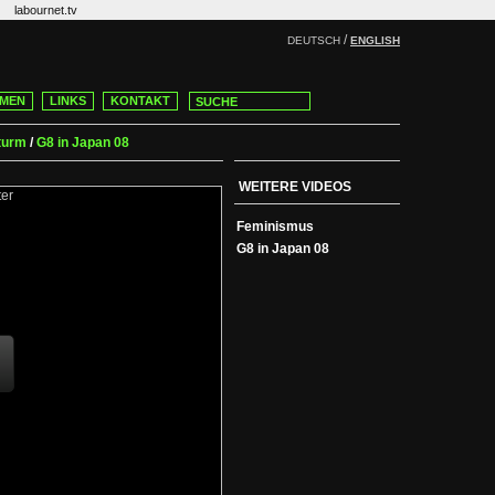
labournet.tv
/
DEUTSCH
ENGLISH
MEN
LINKS
KONTAKT
turm
/
G8 in Japan 08
WEITERE VIDEOS
Feminismus
G8 in Japan 08