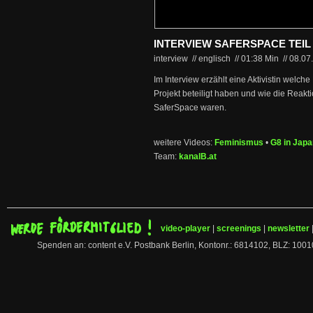
INTERVIEW SAFERSPACE TEIL
interview // englisch
//
01:38 Min
//
08.07
Im Interview erzählt eine Aktivistin welc
Projekt beteiligt haben und wie die Reak
SaferSpace waren.
weitere Videos:
Feminismus
•
G8 in Japa
Team:
kanalB.at
video-player
|
screenings
|
newsletter
Spenden an: content e.V. Postbank Berlin, Kontonr.: 6814102, BLZ: