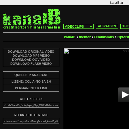
·
kanalB.at
AUSGABEN
THE
kanalB
/
themen
/
Feminismus
/
Gipfels
DOWNLOAD ORIGINAL VIDEO
DOWNLOAD MP4 VIDEO
DOWNLOAD OGV VIDEO
DOWNLOAD FLASH VIDEO
QUELLE: KANALB.AT
LIZENZ: CCL A-NC-SA 3.0
PERMANENTER LINK
CLIP EINBETTEN
MIT UNTERTITEL MENUE