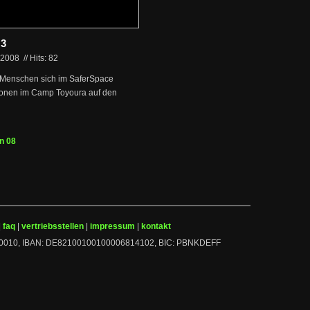
 3
.2008
//
Hits: 82
he Menschen sich im SaferSpace
tionen im Camp Toyoura auf den
n 08
|
faq
|
vertriebsstellen
|
impressum
|
kontakt
 10010010, IBAN: DE82100100100006814102, BIC: PBNKDEFF