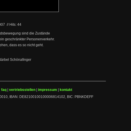
2007
//
Hits: 44
andsbewegung sind die Zustände
ein geschränkter Personenverkehr.
hen, dass es so nicht geht.
Bärbel Schönafinger
|
faq
|
vertriebsstellen
|
impressum
|
kontakt
 10010010, IBAN: DE82100100100006814102, BIC: PBNKDEFF