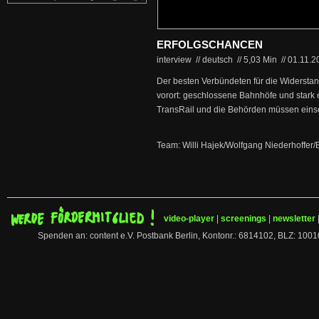
ERFOLGSCHANCEN
interview // deutsch
//
5,03 Min
//
01.11.
Der besten Verbündeten für die Widerst
vorort: geschlossene Bahnhöfe und stark 
TransRail und die Behörden müssen einse
Team: Willi Hajek/Wolfgang Niederhoffer/
video-player
|
screenings
|
newsletter
Spenden an: content e.V. Postbank Berlin, Kontonr.: 6814102, BLZ: