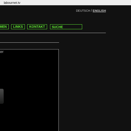
labournet.tv
/
DEUTSCH
ENGLISH
MEN
LINKS
KONTAKT