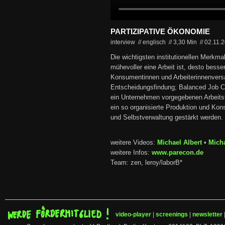
PARTIZIPATIVE ÖKONOMIE
interview // englisch
//
3,30 Min
//
02.11.
Die wichtigsten institutionellen Merk
mühevoller eine Arbeit ist, desto besser
Konsumentinnen und Arbeiterinnenvers
Entscheidungsfindung; Balanced Job C
ein Unternehmen vorgegebenen Arbeitste
ein so organisierte Produktion und Kon
und Selbstverwaltung gestärkt werden.
weitere Videos:
Michael Albert
•
Micha
weitere Infos:
www.parecon.de
Team: zen, leroy/laborB*
video-player
|
screenings
|
newsletter