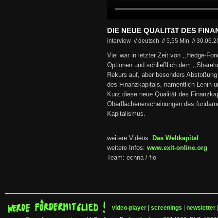
DIE NEUE QUALITäT DES FIN
interview // deutsch
//
5,55 Min
//
30.06.
Viel war in letzter Zeit von ,,Hedge-Fon
Optionen und schließlich dem ,,Shareho
Rekurs auf, aber besonders Abstoßung v
des Finanzkapitals, namentlich Lenin un
Kurz diese neue Qualität des Finanzkap
Oberflächenerscheinungen des fundam
Kapitalismus.
weitere Videos:
Das Weltkapital
weitere Infos:
www.exit-online.org
Team: echna / flo
video-player
|
screenings
|
newsletter