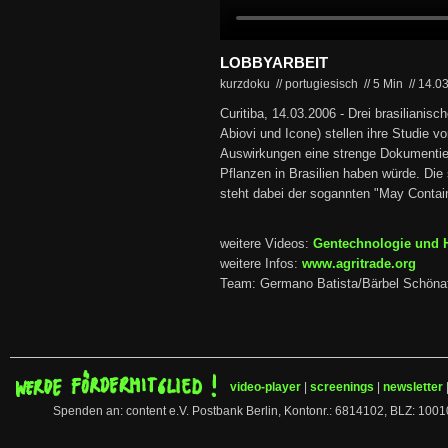
LOBBYARBEIT
kurzdoku // portugiesisch
//
5 Min
//
14.0
Curitiba, 14.03.2006 - Drei brasilianisc
Abiovi und Icone) stellen ihre Studie vo
Auswirkungen eine strenge Dokumentie
Pflanzen in Brasilien haben würde. Die
steht dabei der sogannten "May Contai
weitere Videos:
Gentechnologie und 
weitere Infos:
www.agritrade.org
Team: Germano Batista/Bärbel Schönaf
video-player
|
screenings
|
newsletter
Spenden an: content e.V. Postbank Berlin, Kontonr.: 6814102, BLZ: