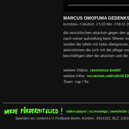
MARCUS OMOFUMA GEDENKST
kurzdoku // deutsch
//
5,03 Min
//
08.01.
die rassistischen attacken gegen den g
nach seiner aufstellung beim Wiener m
wurden die tafeln mit farbe übergossen
aktivistInnen die sich mit der pflege 
beschäftigen über die attacken und die
weitere Videos:
rassismus toetet!
weitere Infos:
no-racism.net/rubrik/11
Team: zap / flo
video-player
|
screenings
|
newsletter
Spenden an: content e.V. Postbank Berlin, Kontonr.: 6814102, BLZ: