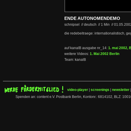
ENDE AUTONOMENDEMO
schnipsel // deutsch
//
1 Min
//
01.05.20
die redebeitraege: internationalistisch, ge
auf kanalB ausgabe nr_14:
1. mai 2002, B
weitere Videos:
1. Mai 2002 Berlin
Team: kanalB
video-player
|
screenings
|
newsletter
Spenden an: content e.V. Postbank Berlin, Kontonr.: 6814102, BLZ: