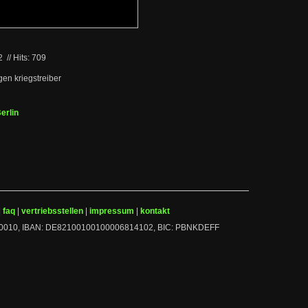
02
//
Hits: 709
gen kriegstreiber
erlin
|
faq
|
vertriebsstellen
|
impressum
|
kontakt
 10010010, IBAN: DE82100100100006814102, BIC: PBNKDEFF