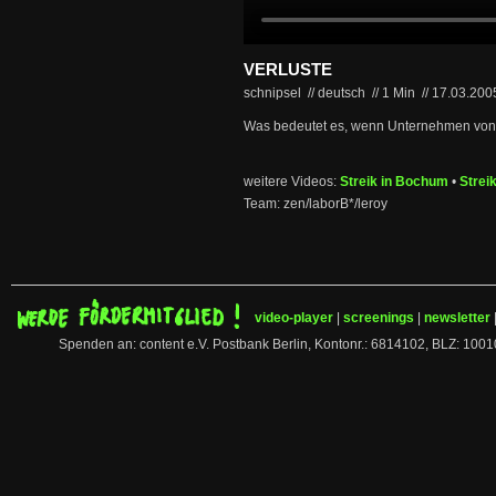
VERLUSTE
schnipsel // deutsch
//
1 Min
//
17.03.20
Was bedeutet es, wenn Unternehmen von 
weitere Videos:
Streik in Bochum
•
Strei
Team: zen/laborB*/leroy
video-player
|
screenings
|
newsletter
Spenden an: content e.V. Postbank Berlin, Kontonr.: 6814102, BLZ: