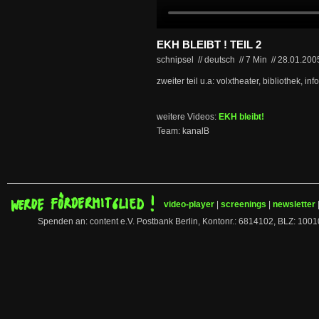
EKH BLEIBT ! TEIL 2
schnipsel // deutsch
//
7 Min
//
28.01.20
zweiter teil u.a: volxtheater, bibliothek, in
weitere Videos:
EKH bleibt!
Team: kanalB
video-player
|
screenings
|
newsletter
Spenden an: content e.V. Postbank Berlin, Kontonr.: 6814102, BLZ: